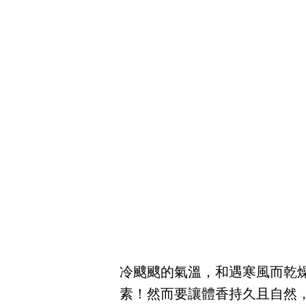
冷颼颼的氣溫，和遇寒風而乾
素！然而要讓體香持久且自然