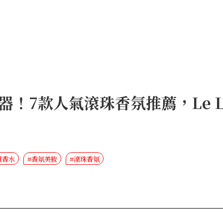
！7款人氣滾珠香氛推薦，Le La
必買香水
#香氛美妝
#滾珠香氛