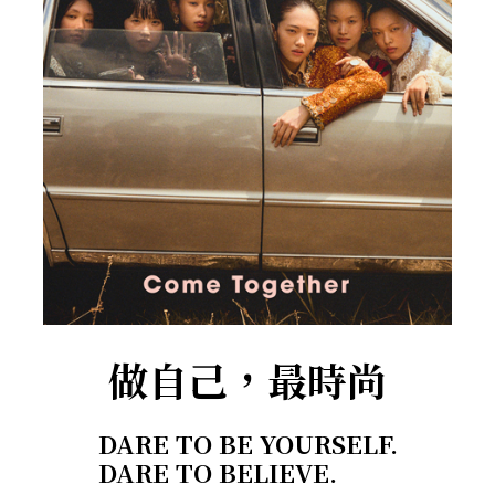
做自己，最時尚
DARE TO BE YOURSELF.
DARE TO BELIEVE.