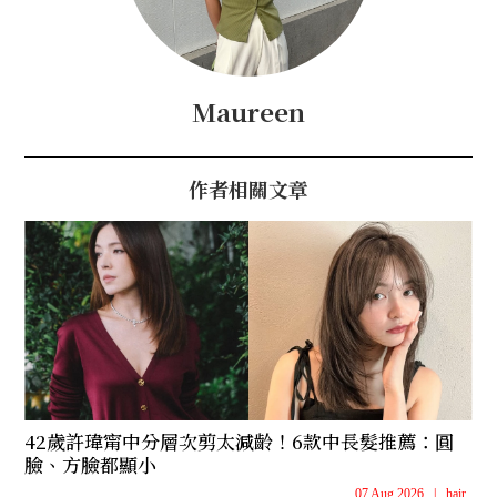
Maureen
作者相關文章
42歲許瑋甯中分層次剪太減齡！6款中長髮推薦：圓
臉、方臉都顯小
07 Aug 2026
|
hair