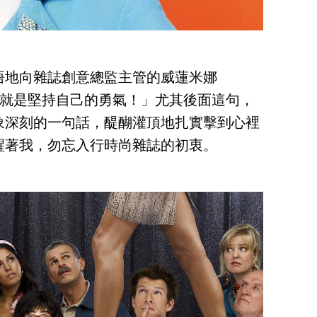
悟地向雜誌創意總監主管的威蓮米娜
就是堅持自己的勇氣！」尤其後面這句，
象深刻的一句話，醍醐灌頂地扎實擊到心裡
醒著我，勿忘入行時尚雜誌的初衷。