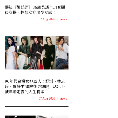
爆紅《御廷謠》36歲吳謹言14套顯
瘦穿搭，輕熟女穿出少女感！
07 Aug 2026
|
news
90年代台灣女神12人：舒淇、林志
玲、賈靜雯50歲後更耀眼，活出不
被年齡定義的人生範本
07 Aug 2026
|
news