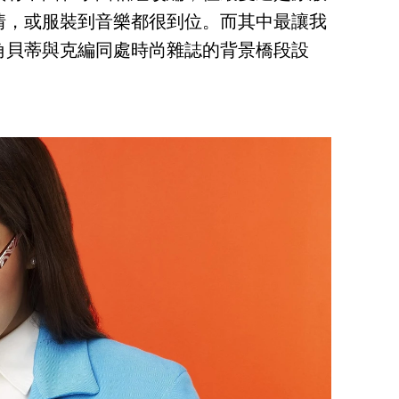
情，或服裝到音樂都很到位。而其中最讓我
角貝蒂與克編同處時尚雜誌的背景橋段設