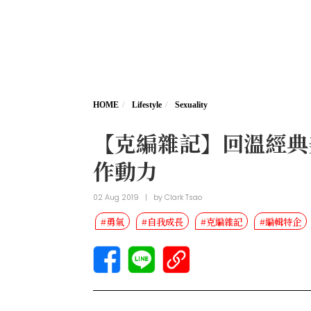
HOME
Lifestyle
Sexuality
【克編雜記】回溫經典
作動力
02 Aug 2019
|
by
Clark Tsao
#勇氣
#自我成長
#克編雜記
#編輯特企