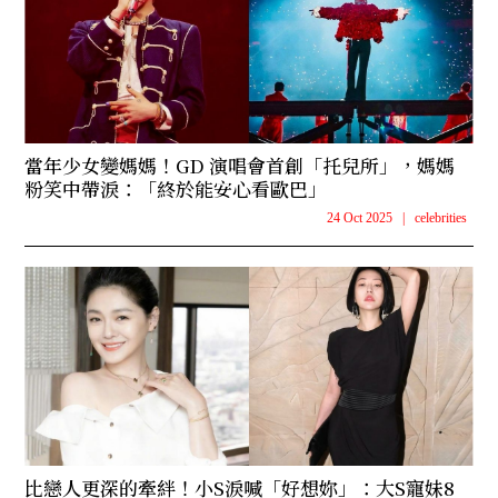
當年少女變媽媽！GD 演唱會首創「托兒所」，媽媽
粉笑中帶淚：「終於能安心看歐巴」
24 Oct 2025
|
celebrities
比戀人更深的牽絆！小S淚喊「好想妳」：大S寵妹8