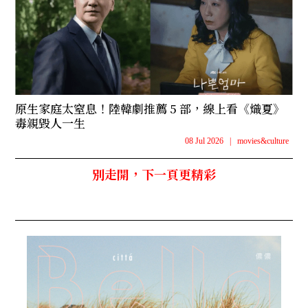
原生家庭太窒息！陸韓劇推薦 5 部，線上看《熾夏》
毒親毀人一生
08 Jul 2026
|
movies&culture
別走開，下一頁更精彩