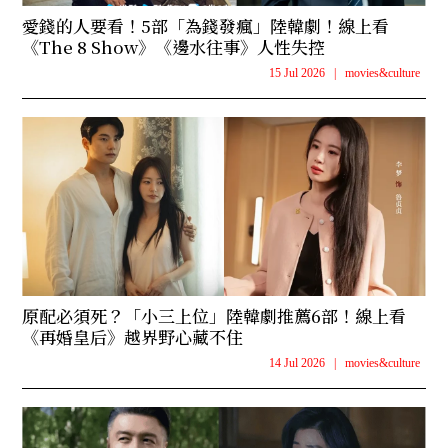
愛錢的人要看！5部「為錢發瘋」陸韓劇！線上看
《The 8 Show》《邊水往事》人性失控
15 Jul 2026
|
movies&culture
原配必須死？「小三上位」陸韓劇推薦6部！線上看
《再婚皇后》越界野心藏不住
14 Jul 2026
|
movies&culture