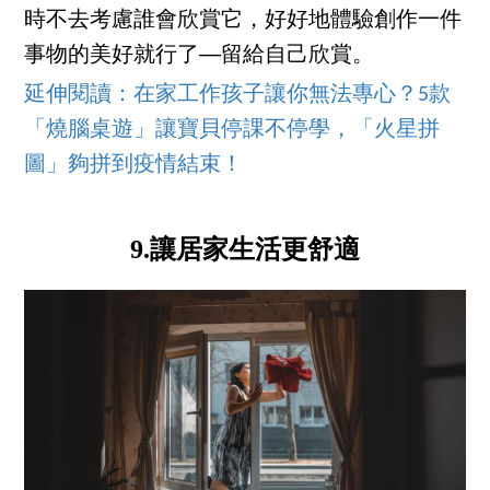
時不去考慮誰會欣賞它，好好地體驗創作一件
事物的美好就行了──留給自己欣賞。
延伸閱讀：在家工作孩子讓你無法專心？5款
「燒腦桌遊」讓寶貝停課不停學，「火星拼
圖」夠拼到疫情結束！
9.讓居家生活更舒適