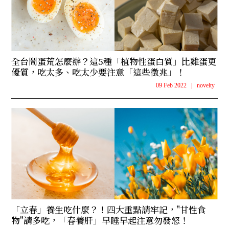
全台鬧蛋荒怎麼辦？這5種「植物性蛋白質」比雞蛋更
優質，吃太多、吃太少要注意「這些徵兆」！
09 Feb 2022
|
novelty
「立春」養生吃什麼？！四大重點請牢記，"甘性食
物"請多吃，「春養肝」早睡早起注意勿發怒！