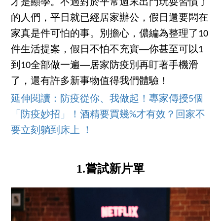
才是顯學。不過對於平常週末出門玩耍習慣了
的人們，平日就已經居家辦公，假日還要悶在
家真是件可怕的事。別擔心，儂編為整理了10
件生活提案，假日不怕不充實──你甚至可以1
到10全部做一遍──居家防疫別再盯著手機滑
了，還有許多新事物值得我們體驗！
延伸閱讀：防疫從你、我做起！專家傳授5個
「防疫妙招」！酒精要買幾%才有效？回家不
要立刻躺到床上 ！
1.嘗試新片單