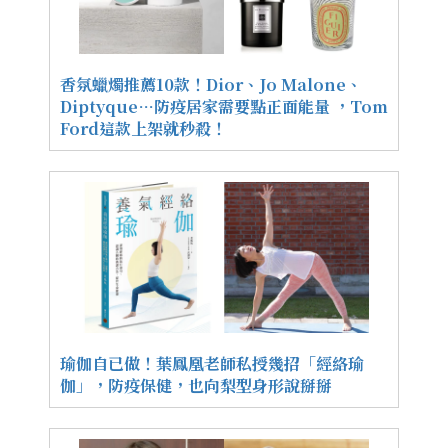
香氛蠟燭推薦10款！Dior、Jo Malone、
Diptyque…防疫居家需要點正面能量 ，Tom
Ford這款上架就秒殺！
瑜伽自已做！葉鳳凰老師私授幾招「經絡瑜
伽」，防疫保健，也向梨型身形說掰掰