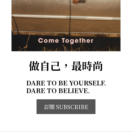
做自己，最時尚
DARE TO BE YOURSELF.
DARE TO BELIEVE.
訂閱 SUBSCRIBE