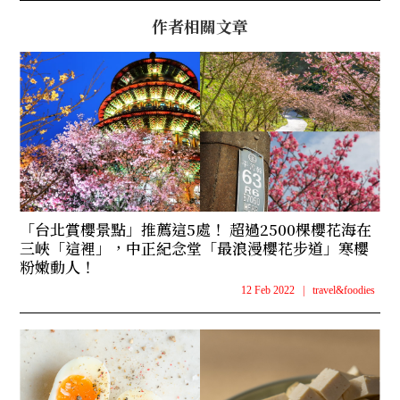
作者相關文章
「台北賞櫻景點」推薦這5處！ 超過2500棵櫻花海在
三峽「這裡」，中正紀念堂「最浪漫櫻花步道」寒櫻
粉嫩動人！
12 Feb 2022
|
travel&foodies