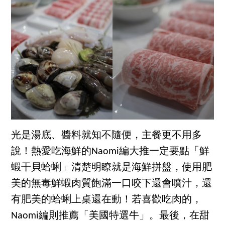
光是湯底、醬料就知不隨便，主餐更不用多
說！熱愛吃海鮮的Naomi編大推一定要點「鮮
蝦干貝蛤蜊」清楚明瞭就是海鮮拼盤，使用肥
美的無毒鮮蝦肉質飽滿一口咬下還會噴汁，還
有肥美的蛤蜊上桌還在動！若喜歡吃肉的，
Naomi編則推薦「美國特選牛」。最後，在甜