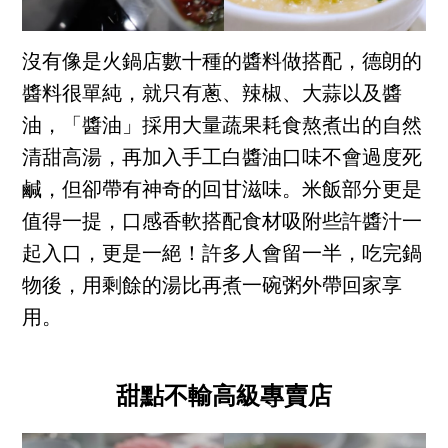
沒有像是火鍋店數十種的醬料做搭配，德朗的
醬料很單純，就只有蔥、辣椒、大蒜以及醬
油，「醬油」採用大量蔬果耗食熬煮出的自然
清甜高湯，再加入手工白醬油口味不會過度死
鹹，但卻帶有神奇的回甘滋味。米飯部分更是
值得一提，口感香軟搭配食材吸附些許醬汁一
起入口，更是一絕！許多人會留一半，吃完鍋
物後，用剩餘的湯比再煮一碗粥外帶回家享
用。
甜點不輸高級專賣店