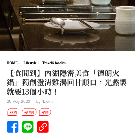
HOME
Lifestyle
Travel&foodies
【食間到】內湖隱密美食「德朗火
鍋」獨創澄清雞湯回甘順口，光熬製
就要13個小時！
25 May 2023
|
by
Naomi
#火鍋
#食間到
#內湖