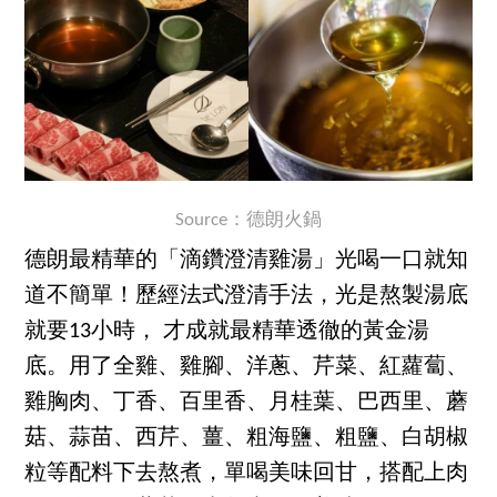
Source：德朗火鍋
德朗最精華的「滴鑽澄清雞湯」光喝一口就知
道不簡單！歷經法式澄清手法，光是熬製湯底
就要13小時， 才成就最精華透徹的黃金湯
底。用了全雞、雞腳、洋蔥、芹菜、紅蘿蔔、
雞胸肉、丁香、百里香、月桂葉、巴西里、蘑
菇、蒜苗、西芹、薑、粗海鹽、粗鹽、白胡椒
粒等配料下去熬煮，單喝美味回甘，搭配上肉