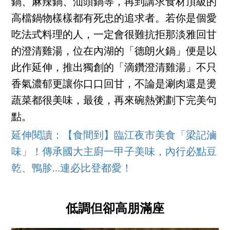
鍋、麻辣鍋、汕頭鍋等，再到講求食材頂級的
高檔鍋物樣樣都有死忠的追求者。若你是個愛
吃法式料理的人，一定會很難抗拒那淡雅回甘
的澄清雞湯，位在內湖的「德朗火鍋」便是以
此作延伸，推出獨創的「滴鑽澄清雞湯」不只
香氣濃郁更讓你口口回甘，不論是涮肉還是燙
蔬菜都很美味，最後，再來碗熱粥劃下完美句
點。
延伸閱讀：【食間到】臨江夜市美食「梁記滷
味」！傳承國大主廚一甲子美味，內行必點豆
乾、鴨胗...連必比登都愛！
低調但卻高朋滿座