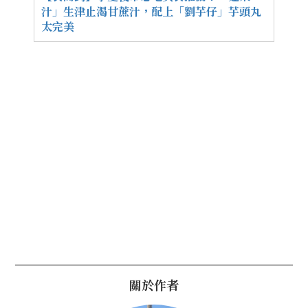
汁」生津止渴甘蔗汁，配上「劉芋仔」芋頭丸
太完美
關於作者