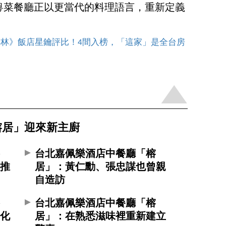
粵菜餐廳正以更當代的料理語言，重新定義
其林》飯店星鑰評比！4間入榜，「這家」是全台房
榕居」迎來新主廚
榕
台北嘉佩樂酒店中餐廳「榕
林推
居」：黃仁勳、張忠謀也曾親
自造訪
榕
台北嘉佩樂酒店中餐廳「榕
際化
居」：在熟悉滋味裡重新建立