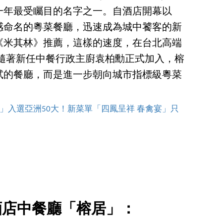
一年最受矚目的名字之一。自酒店開幕以
感命名的粵菜餐廳，迅速成為城中饕客的新
《米其林》推薦，這樣的速度，在台北高端
今隨著新任中餐行政主廚袁柏勳正式加入，榕
試的餐廳，而是進一步朝向城市指標級粵菜
」入選亞洲50大！新菜單「四鳳呈祥 春禽宴」只
酒店中餐廳「榕居」：