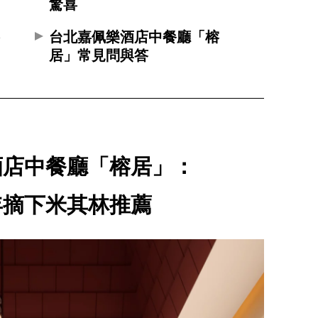
驚喜
榕
台北嘉佩樂酒店中餐廳「榕
居」常見問與答
酒店中餐廳「榕居」：
年摘下米其林推薦