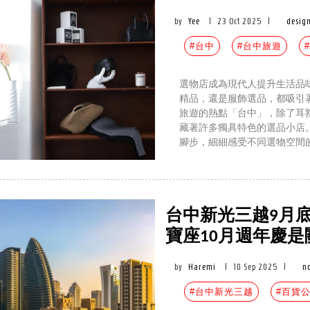
by
Yee
|
23 Oct 2025
|
desig
#台中
#台中旅遊
選物店成為現代人提升生活品
精品，還是服飾選品，都吸引
旅遊的熱點「台中」，除了耳
藏著許多獨具特色的選品小店
腳步，細細感受不同選物空間
台中新光三越9月
寶座10月週年慶是
by
Haremi
|
10 Sep 2025
|
n
#台中新光三越
#百貨