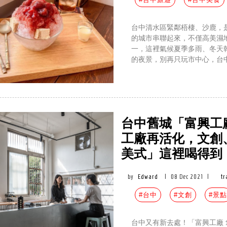
台中清水區緊鄰梧棲、沙鹿，
的城市串聯起來，不僅高美濕
一，這裡氣候夏季多雨、冬天
的夜景，別再只玩市中心，台
台中舊城「富興工廠
工廠再活化，文創
美式」這裡喝得到
by
Edward
|
08 Dec 2021
|
tr
#台中
#文創
#景點
台中又有新去處！「富興工廠 1