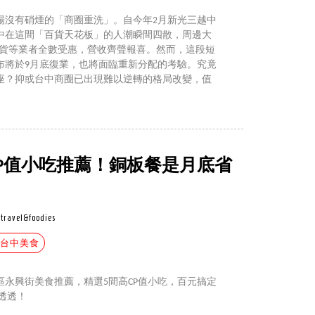
場沒有硝煙的「商圈重洗」。自今年2月新光三越中
中在這間「百貨天花板」的人潮瞬間四散，周邊大
百貨等業者全數受惠，營收齊聲報喜。然而，這段短
布將於9月底復業，也將面臨重新分配的考驗。究竟
座？抑或台中商圈已出現難以逆轉的格局改變，值
CP值小吃推薦！銅板餐是月底省
travel&foodies
#台中美食
永興街美食推薦，精選5間高CP值小吃，百元搞定
透透！