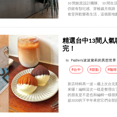
10 間創意設計團隊、 10 間
仍留有頹圮感、穿梭歲月痕跡
食堂與歡樂夜生活，這個新地
精選台中13間人
完！
by
PopDaily波波黛莉的異想世界
#台中
#甜點
#咖
新店特輯再一波～繼上次台北
來囉！編輯這次一樣是整理出
的朋友是不是也和編輯一樣很
趁2020的下半年來把它們全