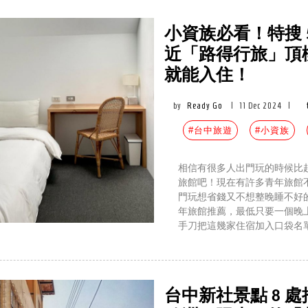
小資族必看！特搜 
近「路得行旅」頂
就能入住！
by
Ready Go
|
11 Dec 2024
|
#台中旅遊
#小資族
相信有很多人出門玩的時候比
旅館吧！現在有許多青年旅館
門玩想省錢又不想整晚睡不好的
年旅館推薦，最低只要一個晚上
手刀把這幾家住宿加入口袋名
台中新社景點 8 