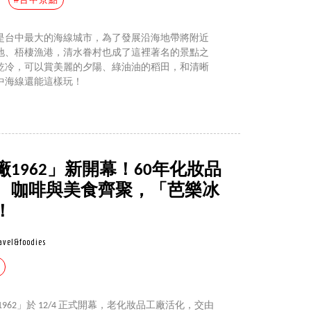
是台中最大的海線城市，為了發展沿海地帶將附近
地、梧棲漁港，清水眷村也成了這裡著名的景點之
乾冷，可以賞美麗的夕陽、綠油油的稻田，和清晰
中海線還能這樣玩！
1962」新開幕！60年化妝品
、咖啡與美食齊聚，「芭樂冰
！
avel&foodies
962」於 12/4 正式開幕，老化妝品工廠活化，交由