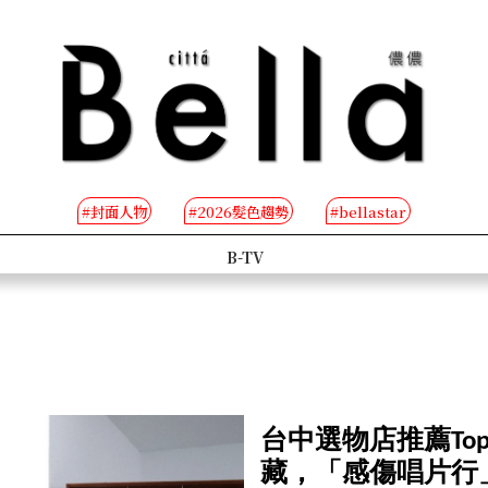
#封面人物
#2026髮色趨勢
#bellastar
s
Beauty
台中選物店推薦To
藏，「感傷唱片行