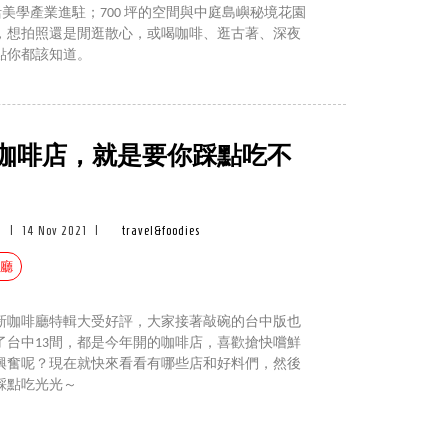
生活美學產業進駐；700 坪的空間與中庭島嶼秘境花園
，想拍照還是閒逛散心，或喝咖啡、逛古著、深夜
點你都該知道。
氣咖啡店，就是要你踩點吃不
|
14 Nov 2021
|
travel&foodies
啡廳
新咖啡廳特輯大受好評，大家接著敲碗的台中版也
了台中13間，都是今年開的咖啡店，喜歡搶快嚐鮮
興奮呢？現在就快來看看有哪些店和好料們，然後
部踩點吃光光～