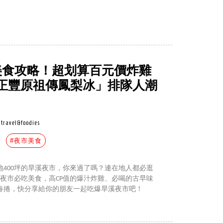
美食攻略！超划算百元價炸雞
正豐原祖傳鳳梨冰」排隊人潮
travel&foodies
#夜市美食
400坪的旱溪夜市，你來過了嗎？連在地人都必逛
夜市必吃美食，高CP值的爆汁炸雞、必喝的古早味
春捲，快分享給你的朋友一起吃爆旱溪夜市吧！