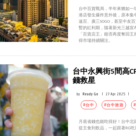
台中百貨戰局，半年來猶如一
港店發生爆炸意外後，原本集
遠百、廣三SOGO，甚至中友
暫的紅利期，隨著新光三越宣
「百貨店王」能否再度奪回王
得市場持續關注。
台中永興街5間高
錢救星
by
Ready Go
|
27 Apr 2025
|
#台中
#台中旅遊
月底省錢也能吃得好！台中北區
從主食到飲品，一起跟著RG吃