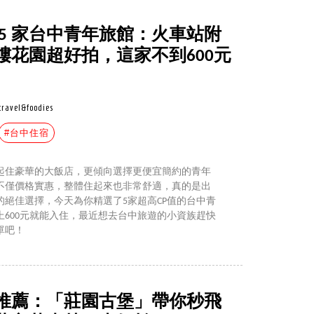
5 家台中青年旅館：火車站附
樓花園超好拍，這家不到600元
travel&foodies
#台中住宿
起住豪華的大飯店，更傾向選擇更便宜簡約的青年
不僅價格實惠，整體住起來也非常舒適，真的是出
絕佳選擇，今天為你精選了5家超高CP值的台中青
600元就能入住，最近想去台中旅遊的小資族趕快
單吧！
處推薦：「莊園古堡」帶你秒飛