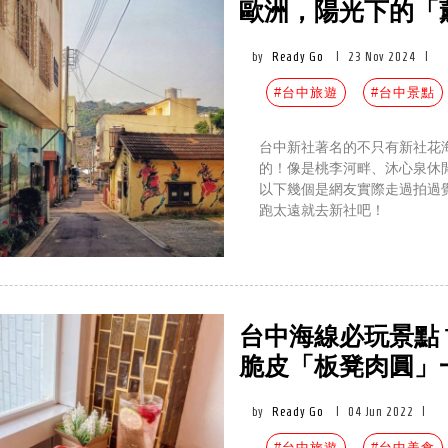
歐洲，陽光下的「
by
Ready Go
|
23 Nov 2024
|
#台中旅遊
#台中景點
台中新社著名的不只有新社花
的！像是桃李河畔、沐心泉休
以下幾個是網友實際走過拍過
跑太遠就去新社吧！
台中海線必玩景點 
脆皮「板凳肉圓」
by
Ready Go
|
04 Jun 2022
|
#台中旅遊
#台中美食