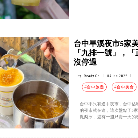
台中旱溪夜市5家
「九排一號」，「
沒停過
by
Ready Go
|
04 Jan 2025
|
#台中旅遊
#台中美食
台中不只有逢甲夜市，台中佔地
的夜市就在這，這次盤點了5家
鳳梨冰，還有一週只賣一天的