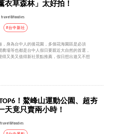
薰衣草森林」太好拍！
travel&foodies
#台中新社
海，身為台中人的後花園，多個花海園區是必須
閒農場等也都是台中人假日要親近大自然的首選，
覺得又美又值得新社景點推薦，假日想出遊又不想
TOP6！鰲峰山運動公園、超夯
一天竟只賣兩小時！
travel&foodies
#台中景點