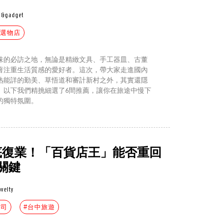
n&gadget
#選物店
味的必訪之地，無論是精緻文具、手工器皿、古董
著注重生活質感的愛好者。這次，帶大家走進國內
熟能詳的勤美、草悟道和審計新村之外，其實還隱
。以下我們精挑細選了6間推薦，讓你在旅途中慢下
的獨特氛圍。
底復業！「百貨店王」能否重回
關鍵
ovelty
公司
#台中旅遊