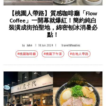
【桃園人帶路】質感咖啡廳「Flow
Coffee」一開幕就爆紅！簡約純白
裝潢成街拍聖地，綿密刨冰消暑必
點！
by
John
|
18 Jun 2024
|
travel&foodies
#桃園咖啡廳
#桃園下午茶
#在地人帶路