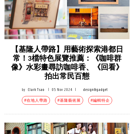
【基隆人帶路】用藝術探索港都日
常！3檔特色展覽推薦：《咖啡群
像》水彩畫尋訪咖啡香、《回看》
拍出常民百態
by
Clark Tsao
|
05 Nov 2024
|
design&gadget
#在地人帶路
#基隆藝術展
#編輯特企