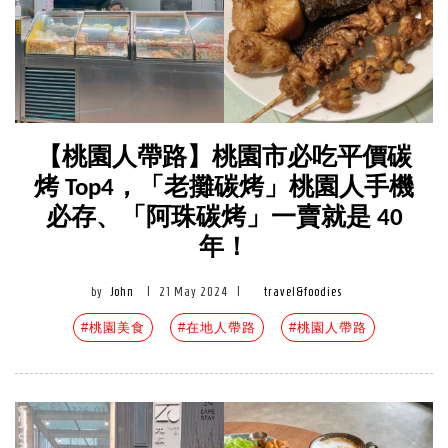
【桃園人帶路】桃園市必吃平價碳
烤 Top4，「老攤碳烤」桃園人手機
必存、「阿珠碳烤」一賣就是 40
年！
by
John
|
21 May 2024
|
travel&foodies
#桃園美食
#在地人帶路
#桃園人帶路