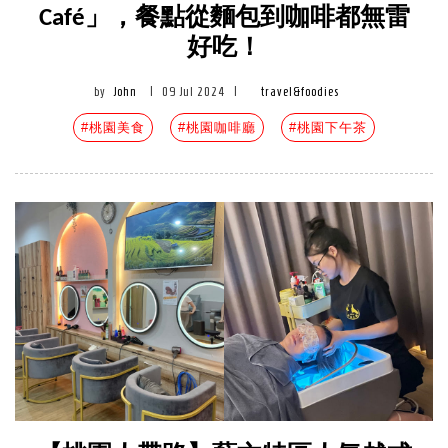
Café」，餐點從麵包到咖啡都無雷
好吃！
by
John
|
09 Jul 2024
|
travel&foodies
#桃園美食
#桃園咖啡廳
#桃園下午茶