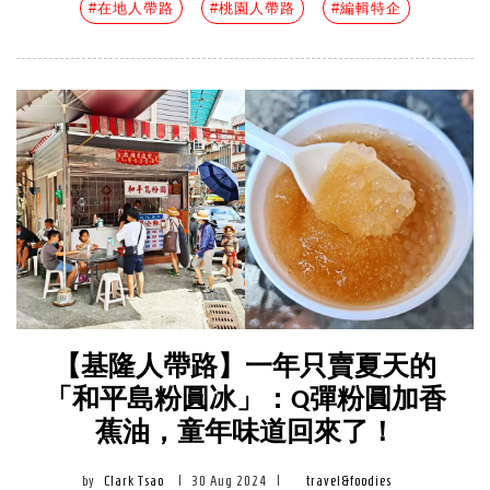
#在地人帶路
#桃園人帶路
#編輯特企
【基隆人帶路】一年只賣夏天的
「和平島粉圓冰」：Q彈粉圓加香
蕉油，童年味道回來了！
by
Clark Tsao
|
30 Aug 2024
|
travel&foodies