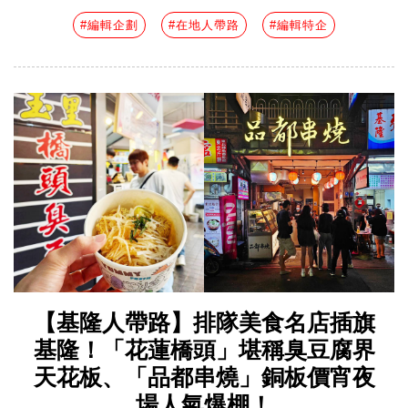
#編輯企劃
#在地人帶路
#編輯特企
【基隆人帶路】排隊美食名店插旗
基隆！「花蓮橋頭」堪稱臭豆腐界
天花板、「品都串燒」銅板價宵夜
場人氣爆棚！