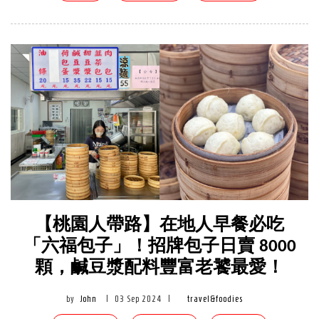
【桃園人帶路】在地人早餐必吃
「六福包子」！招牌包子日賣 8000
顆，鹹豆漿配料豐富老饕最愛！
by
John
|
03 Sep 2024
|
travel&foodies