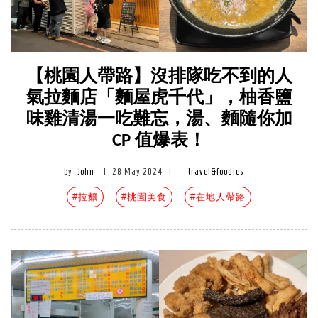
【桃園人帶路】沒排隊吃不到的人
氣拉麵店「麵屋虎千代」，柚香鹽
味雞清湯一吃難忘，湯、麵隨你加
CP 值爆表！
by
John
|
28 May 2024
|
travel&foodies
#拉麵
#桃園美食
#在地人帶路