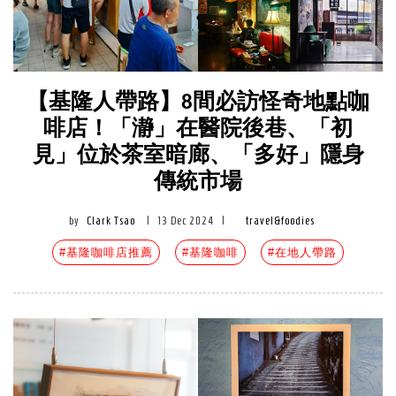
【基隆人帶路】8間必訪怪奇地點咖
啡店！「瀞」在醫院後巷、「初
見」位於茶室暗廊、「多好」隱身
傳統市場
by
Clark Tsao
|
13 Dec 2024
|
travel&foodies
#基隆咖啡店推薦
#基隆咖啡
#在地人帶路