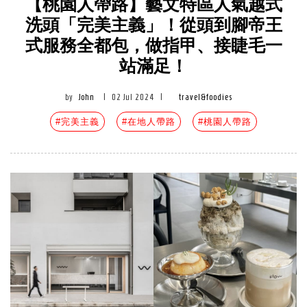
【桃園人帶路】藝文特區人氣越式
洗頭「完美主義」！從頭到腳帝王
式服務全都包，做指甲、接睫毛一
站滿足！
by
John
|
02 Jul 2024
|
travel&foodies
#完美主義
#在地人帶路
#桃園人帶路