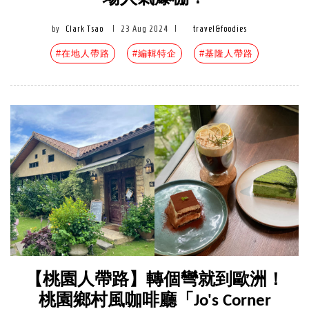
by
Clark Tsao
|
23 Aug 2024
|
travel&foodies
#在地人帶路
#編輯特企
#基隆人帶路
【桃園人帶路】轉個彎就到歐洲！
桃園鄉村風咖啡廳「Jo's Corner