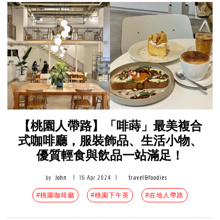
【桃園人帶路】「啡蒔」最美複合
式咖啡廳，服裝飾品、生活小物、
優質輕食與飲品一站滿足！
by
John
|
16 Apr 2024
|
travel&foodies
#桃園咖啡廳
#桃園下午茶
#在地人帶路