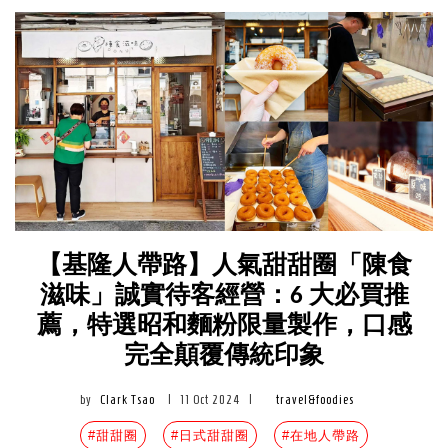
【基隆人帶路】人氣甜甜圈「陳食
滋味」誠實待客經營：6 大必買推
薦，特選昭和麵粉限量製作，口感
完全顛覆傳統印象
by
Clark Tsao
|
11 Oct 2024
|
travel&foodies
#甜甜圈
#日式甜甜圈
#在地人帶路