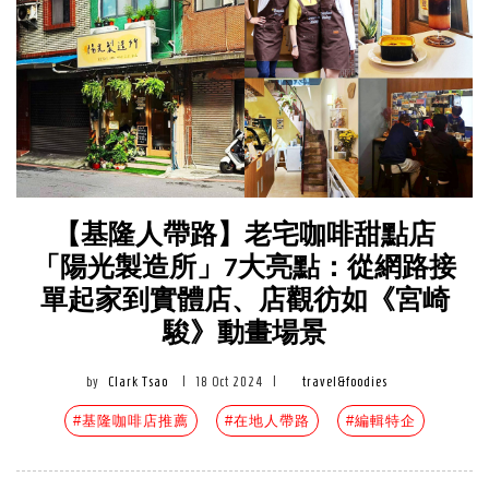
【基隆人帶路】老宅咖啡甜點店
「陽光製造所」7大亮點：從網路接
單起家到實體店、店觀彷如《宮崎
駿》動畫場景
by
Clark Tsao
|
18 Oct 2024
|
travel&foodies
#基隆咖啡店推薦
#在地人帶路
#編輯特企