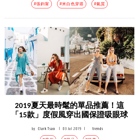
#張鈞甯
#米白色穿搭
#氣質
2019夏天最時髦的單品推薦！這
「15款」度假風穿出國保證吸眼球
by
Clark Tsao
|
03 Jul 2019
|
trends