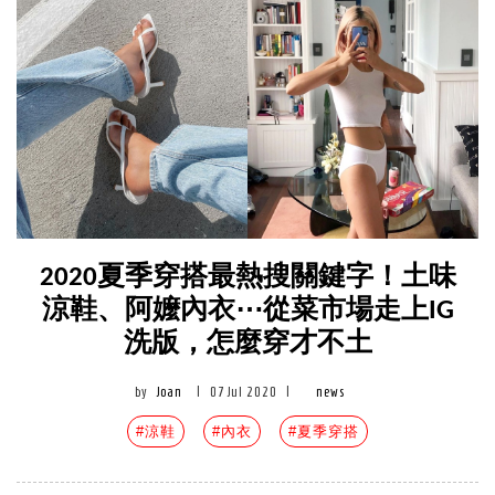
2020夏季穿搭最熱搜關鍵字！土味
涼鞋、阿嬤內衣⋯從菜市場走上IG
洗版，怎麼穿才不土
by
Joan
|
07 Jul 2020
|
news
#涼鞋
#內衣
#夏季穿搭