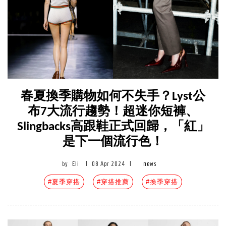
春夏換季購物如何不失手？Lyst公
布7大流行趨勢！超迷你短褲、
Slingbacks高跟鞋正式回歸，「紅」
是下一個流行色！
by
Eli
|
08 Apr 2024
|
news
#夏季穿搭
#穿搭推薦
#換季穿搭