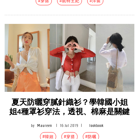
#穿搭
#凱特王妃
#洋裝
夏天防曬穿膩針織衫？學韓國小姐
姐4種罩衫穿法，透視、棉麻是關鍵
by
Maureen
|
16 Jul 2019
|
lookbook
#韓妞
#穿搭
#防曬