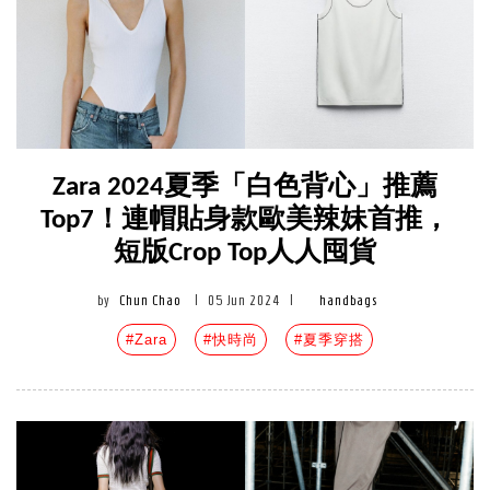
Zara 2024夏季「白色背心」推薦
Top7！連帽貼身款歐美辣妹首推，
短版Crop Top人人囤貨
by
Chun Chao
|
05 Jun 2024
|
handbags
#Zara
#快時尚
#夏季穿搭