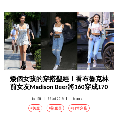
矮個女孩的穿搭聖經！看布魯克林
前女友Madison Beer將160穿成170
by
Eli
|
29 Jul 2019
|
trends
#美腿
#顯腿長
#日常穿搭