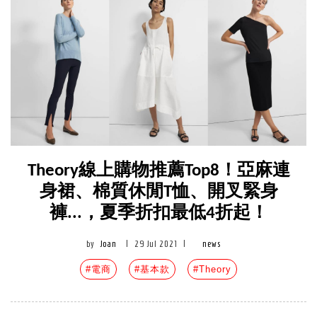
Theory線上購物推薦Top8！亞麻連
身裙、棉質休閒T恤、開叉緊身
褲...，夏季折扣最低4折起！
by
Joan
|
29 Jul 2021
|
news
#電商
#基本款
#Theory