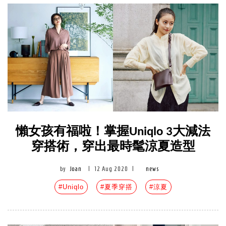
懶女孩有福啦！掌握Uniqlo 3大減法
穿搭術，穿出最時髦涼夏造型
by
Joan
|
12 Aug 2020
|
news
#Uniqlo
#夏季穿搭
#涼夏