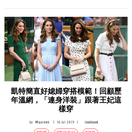
凱特簡直好媳婦穿搭模範！回顧歷
年溫網，「連身洋裝」跟著王妃這
樣穿
by
Maureen
|
16 Jul 2019
|
lookbook