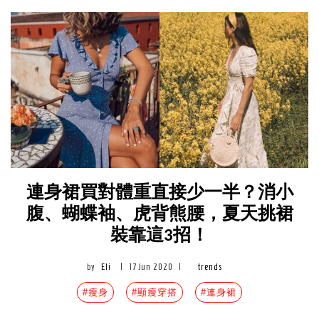
連身裙買對體重直接少一半？消小
腹、蝴蝶袖、虎背熊腰，夏天挑裙
裝靠這3招！
by
Eli
|
17 Jun 2020
|
trends
#瘦身
#顯瘦穿搭
#連身裙