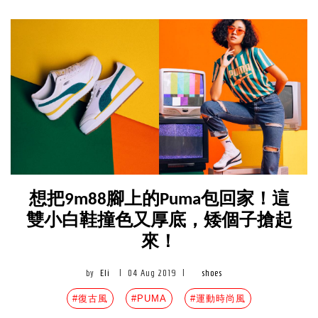
想把9m88腳上的Puma包回家！這
雙小白鞋撞色又厚底，矮個子搶起
來！
by
Eli
|
04 Aug 2019
|
shoes
#復古風
#PUMA
#運動時尚風