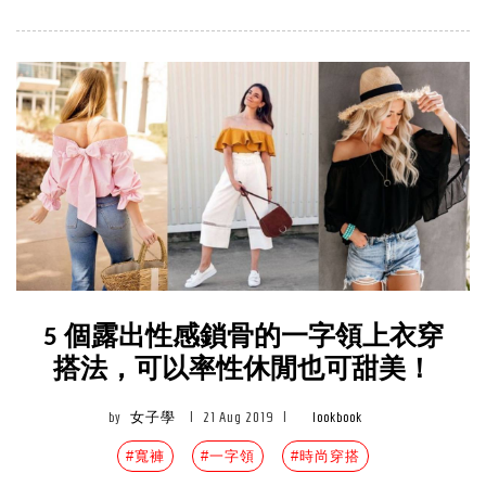
5 個露出性感鎖骨的一字領上衣穿
搭法，可以率性休閒也可甜美！
by
女子學
|
21 Aug 2019
|
lookbook
#寬褲
#一字領
#時尚穿搭