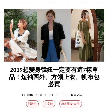
2019想變身韓妞一定要有這7樣單
品！短袖西外、方領上衣、帆布包
必買
by
Bella Editor
|
19 Jul 2019
|
lookbook
#韓妞
#涼鞋
#韓國女大生