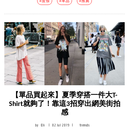
#度假
#單品
#推薦
【單品買起來】夏季穿搭一件大T-
Shirt就夠了！靠這3招穿出網美街拍
感
by
Eli
|
02 Jul 2019
|
trends