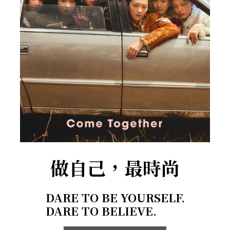
做自己，最時尚
DARE TO BE YOURSELF.
DARE TO BELIEVE.