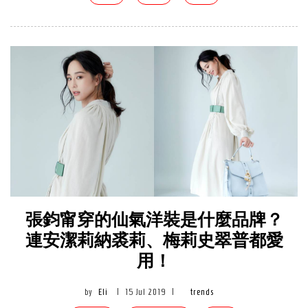
張鈞甯穿的仙氣洋裝是什麼品牌？
連安潔莉納裘莉、梅莉史翠普都愛
用！
by
Eli
|
15 Jul 2019
|
trends