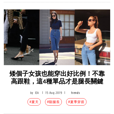
矮個子女孩也能穿出好比例！不靠
高跟鞋，這4種單品才是腿長關鍵
by
Eli
|
15 Aug 2019
|
trends
#夏天
#顯腿長
#夏季穿搭