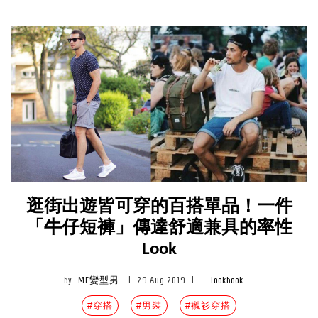
逛街出遊皆可穿的百搭單品！一件
「牛仔短褲」傳達舒適兼具的率性
Look
by
MF變型男
|
29 Aug 2019
|
lookbook
#穿搭
#男裝
#襯衫穿搭