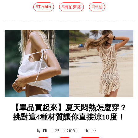
#T-shirt
#街拍穿搭
#街拍
【單品買起來】夏天悶熱怎麼穿？
挑對這4種材質讓你直接涼10度！
by
Eli
|
25 Jun 2019
|
trends