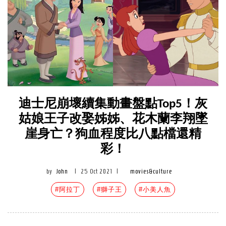
迪士尼崩壞續集動畫盤點Top5！灰
姑娘王子改娶姊姊、花木蘭李翔墜
崖身亡？狗血程度比八點檔還精
彩！
by
John
|
25 Oct 2021
|
movies&culture
#阿拉丁
#獅子王
#小美人魚