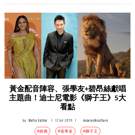
黃金配音陣容、張學友+碧昂絲獻唱
主題曲！迪士尼電影《獅子王》5大
看點
by
Bella Editor
|
17 Jul 2019
|
movies&culture
#經典
#張學友
#獅子王