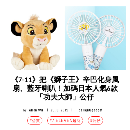
《7-11》把《獅子王》辛巴化身風
扇、藍牙喇叭！加碼日本人氣6款
「功夫大師」公仔
by
Allen Wu
|
29 Jul 2019
|
design&gadget
#必買
#7-ELEVEN超商
#公仔