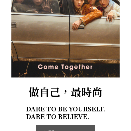
做自己，最時尚
DARE TO BE YOURSELF.
DARE TO BELIEVE.