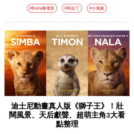
#Bella聊電影
#阿拉丁
#小飛象
迪士尼動畫真人版《獅子王》！壯
闊風景、天后獻聲、超萌主角3大看
點整理