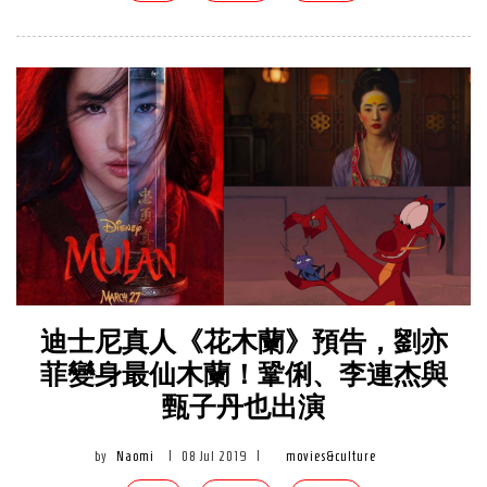
迪士尼真人《花木蘭》預告，劉亦
菲變身最仙木蘭！鞏俐、李連杰與
甄子丹也出演
by
Naomi
|
08 Jul 2019
|
movies&culture