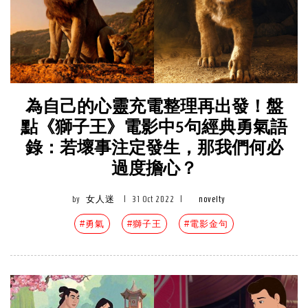
為自己的心靈充電整理再出發！盤
點《獅子王》電影中5句經典勇氣語
錄：若壞事注定發生，那我們何必
過度擔心？
by
女人迷
|
31 Oct 2022
|
novelty
#勇氣
#獅子王
#電影金句