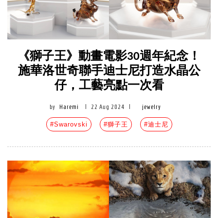
《獅子王》動畫電影30週年紀念！
施華洛世奇聯手迪士尼打造水晶公
仔，工藝亮點一次看
by
Haremi
|
22 Aug 2024
|
jewelry
#Swarovski
#獅子王
#迪士尼