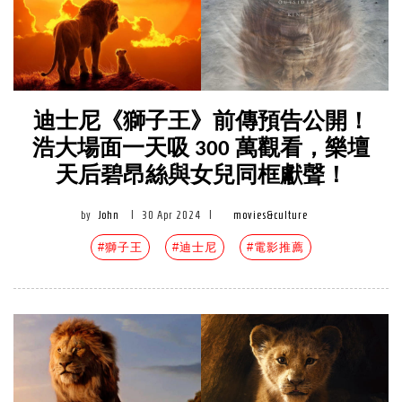
迪士尼《獅子王》前傳預告公開！
浩大場面一天吸 300 萬觀看，樂壇
天后碧昂絲與女兒同框獻聲！
by
John
|
30 Apr 2024
|
movies&culture
#獅子王
#迪士尼
#電影推薦