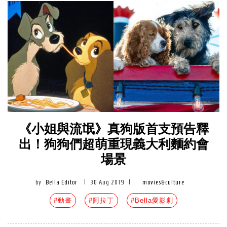
《小姐與流氓》真狗版首支預告釋
出！狗狗們超萌重現義大利麵約會
場景
by
Bella Editor
|
30 Aug 2019
|
movies&culture
#動畫
#阿拉丁
#Bella愛影劇