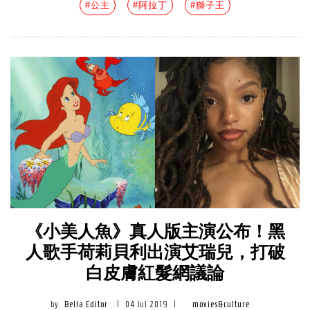
#公主
#阿拉丁
#獅子王
《小美人魚》真人版主演公布！黑
人歌手荷莉貝利出演艾瑞兒，打破
白皮膚紅髮網議論
by
Bella Editor
|
04 Jul 2019
|
movies&culture