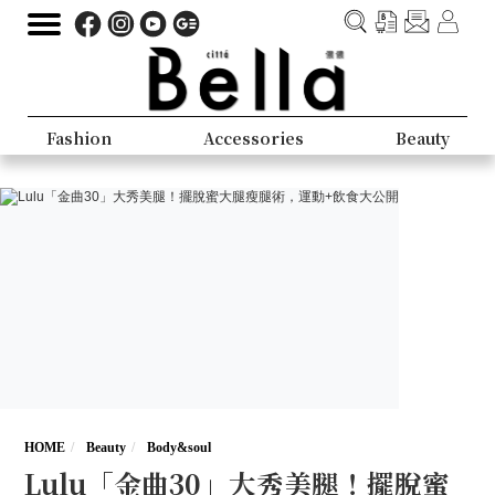
Fashion
Accessories
Beauty
HOME
Beauty
Body&soul
Lulu「金曲30」大秀美腿！擺脫蜜