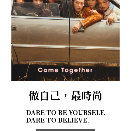
做自己，最時尚
DARE TO BE YOURSELF.
DARE TO BELIEVE.