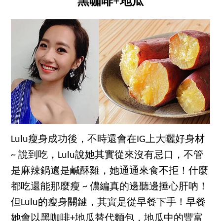
黑咖啡+地瓜
Lulu瘦身成功後，不時還會在IG上大曬好身材
~ 說到吃，Lulu說她其實從來沒有忌口，不管
是麻辣鍋還是鹹酥雞，她通通來食不拒！什麼
都吃還能那麼瘦 ~ 儂編真的邊聽邊捶心肝吶！
但Lulu的瘦身關鍵，其實是從早餐下手！早餐
她會以黑咖啡+地瓜替代麵包，地瓜中的豐富