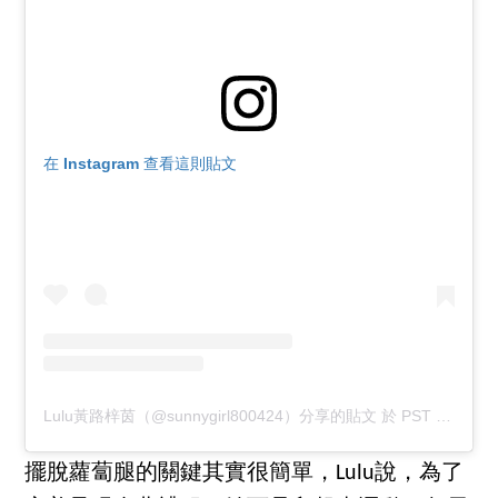
在 Instagram 查看這則貼文
Lulu黃路梓茵（@sunnygirl800424）分享的貼文
於
PST 2019 年 1月 月 31 日 下午 5:47
擺脫蘿蔔腿的關鍵其實很簡單，Lulu說，為了