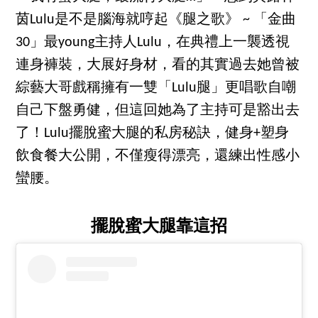
茵Lulu是不是腦海就哼起《腿之歌》 ~ 「金曲
30」最young主持人Lulu，在典禮上一襲透視
連身褲裝，大展好身材，看的其實過去她曾被
綜藝大哥戲稱擁有一雙「Lulu腿」更唱歌自嘲
自己下盤勇健，但這回她為了主持可是豁出去
了！Lulu擺脫蜜大腿的私房秘訣，健身+塑身
飲食餐大公開，不僅瘦得漂亮，還練出性感小
蠻腰。
擺脫蜜大腿靠這招