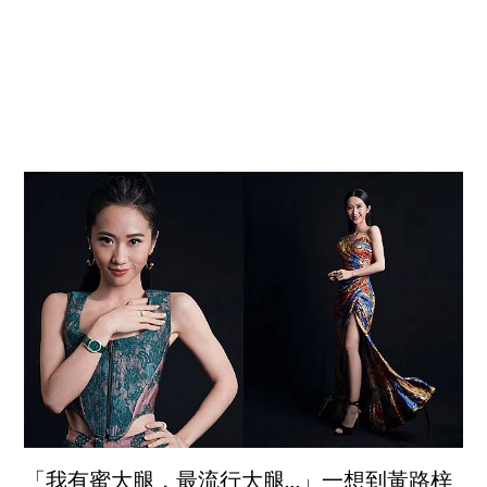
「我有蜜大腿，最流行大腿…」一想到黃路梓