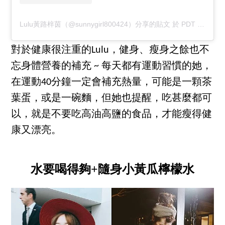
Lulu黃路梓茵（@sunnygirl800424）分享的貼文
於
PDT 2019 年 5月 月 9 日 上午 9:16
對於健康很注重的Lulu，健身、瘦身之餘也不
忘身體營養的補充 ~ 每天都有運動習慣的她，
在運動40分鐘一定會補充熱量，可能是一顆茶
葉蛋，或是一碗麵，但她也提醒，吃甚麼都可
以，就是不要吃高油高鹽的食品，才能瘦得健
康又漂亮。
水要喝得夠+隨身小黃瓜檸檬水