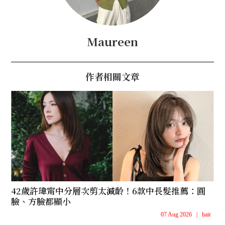
Maureen
作者相關文章
42歲許瑋甯中分層次剪太減齡！6款中長髮推薦：圓
臉、方臉都顯小
07 Aug 2026
|
hair