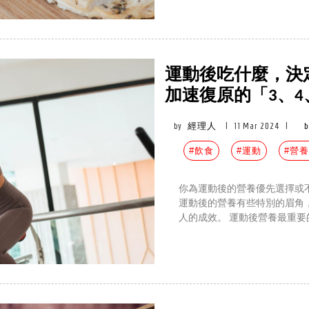
運動後吃什麼，決
加速復原的「3、4
by
經理人
|
11 Mar 2024
|
b
#飲食
#運動
#營
你為運動後的營養優先選擇或
運動後的營養有些特別的眉角
人的成效。 運動後營養最重