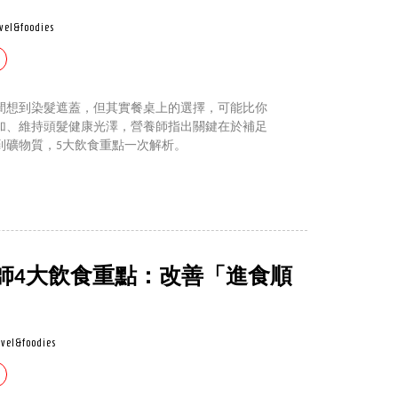
vel&foodies
間想到染髮遮蓋，但其實餐桌上的選擇，可能比你
加、維持頭髮健康光澤，營養師指出關鍵在於補足
到礦物質，5大飲食重點一次解析。
師4大飲食重點：改善「進食順
avel&foodies