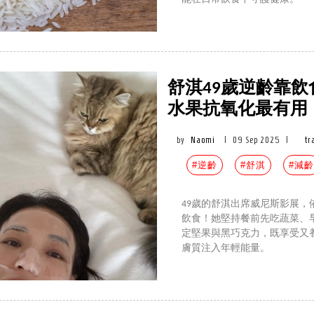
舒淇49歲逆齡靠
水果抗氧化最有用
by
Naomi
|
09 Sep 2025
|
tr
#逆齡
#舒淇
#減齡
49歲的舒淇出席威尼斯影展
飲食！她堅持餐前先吃蔬菜、
定堅果與黑巧克力，既享受又
膚質注入年輕能量。