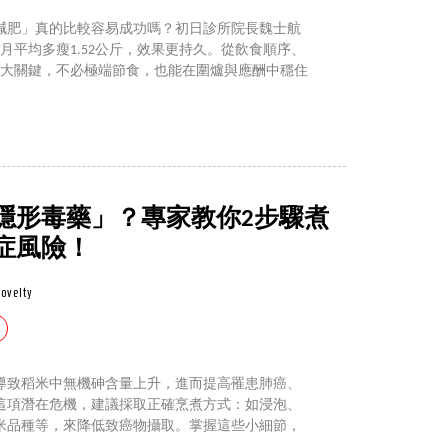
減肥」真的比較容易成功嗎？初日診所院長魏士航
月平均多瘦1.52公斤，效果更持久。從飲食順序、
4大關鍵，不必極端節食，也能在圍爐與應酬中穩住
隱形毒藥」？專家教你2步驟煮
症風險！
ovelty
導致稻米中無機砷含量上升，進而提高罹患肺癌、
這項潛在危機，建議採取正確烹煮方式：如浸泡、
米品種等，來降低致癌物攝取。掌握這些小細節，