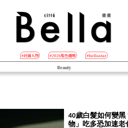
#封面人物
#2026髮色趨勢
#bellastar
eople
B-TV
40歲白髮如何變
物」吃多恐加速老