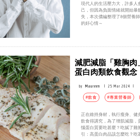
現代人的生活壓力大，許多人
己，但因為負面情緒就開始暴
失，本次儂編整理了8個營養
的好心情～
減肥減脂「雞胸肉
蛋白肉類飲食觀念
by
Maureen
|
25 Mar 2024
|
#飲食
#專業營養師
正在維持身材，執行瘦身、健
飲食得講究，為了增肌減脂，
惱蛋白質要吃甚麼？吃膩了雞胸
引：高蛋白肉品該怎麼吃？吃