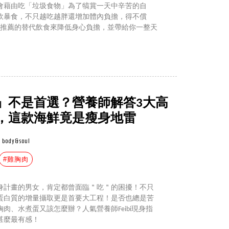
會藉由吃「垃圾食物」為了犒賞一天中辛苦的自
飲暴食，不只越吃越胖還增加體內負擔，得不償
師推薦的替代飲食來降低身心負擔，並帶給你一整天
」不是首選？營養師解答3大高
，這款海鮮竟是瘦身地雷
body&soul
#雞胸肉
身計畫的男女，肯定都曾面臨＂吃＂的困擾！不只
蛋白質的增量攝取更是首要大工程！是否也總是苦
肉、水煮蛋又該怎麼辦？人氣營養師Feibi現身指
甚麼最有感！