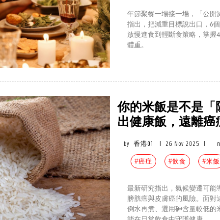
年節聚餐一場接一場，「公開
指出，把減重目標說出口，6個
放慢進食到輕斷食策略，掌握
體重。
你的米飯是不是「
出健康飯，遠離癌
by
香港01
|
26 Nov 2025
|
n
#癌症
#飲食
#米飯
最新研究指出，氣候變遷可能
膀胱癌與皮膚癌的風險。面對
倒水再煮、選用砷含量較低的
能在日常飲食中守護健康。