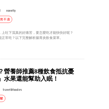
|
novelty
腸胃不適
，上吐下瀉真的好痛苦，要怎麼吃才能快快好呢？
能正常吃？以下完整解析腸胃炎飲食菜單。
？營養師推薦8種飲食抵抗憂
」水果還能幫助入眠！
travel&foodies
憂鬱