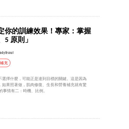
定你的訓練效果！專家：掌握
、5 原則」
ody&soul
養補充
不選擇什麼，可能正是達到目標的關鍵。這是因為
，如果照著做，肌肉修復、生長和營養補充就有驚
要的事情有二：時機、比例。