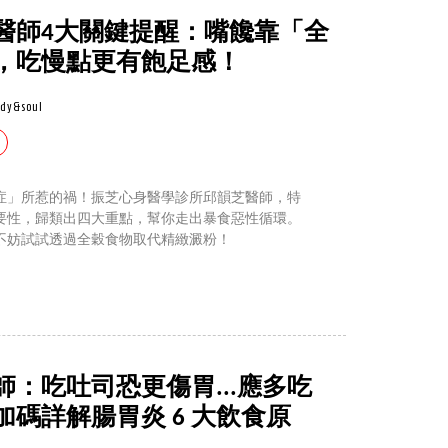
醫師4大關鍵提醒：嘴饞靠「全
，吃慢點更有飽足感！
ody&soul
症」所惹的禍！振芝心身醫學診所邱韻芝醫師，特
要性，歸類出四大重點，幫你走出暴食惡性循環。
不妨試試透過全穀食物取代精緻澱粉！
：吃吐司恐更傷胃...應多吃
碼詳解腸胃炎 6 大飲食原