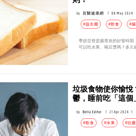
則！
by
良醫健康網
|
08 May 2024
#益生菌
#飲食
#
季節交替是腸胃炎的好發時期
可以吃水果、喝豆漿嗎？多久
垃圾食物使你愉悅
鬱，睡前吃「這個
by
Bella Editor
|
21 Apr 2024
|
#飲食
#水果
#抗