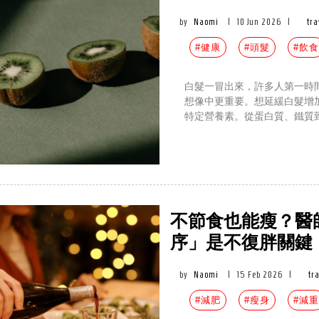
by
Naomi
|
10 Jun 2026
|
tra
#健康
#頭髮
#飲食
白髮一冒出來，許多人第一時
想像中更重要。想延緩白髮增
特定營養素。從蛋白質、鐵質
不節食也能瘦？醫
序」是不復胖關鍵
by
Naomi
|
15 Feb 2026
|
tr
#減肥
#瘦身
#減重