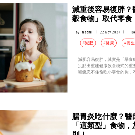
減重後容易復胖？
穀食物」取代零食
by
Naomi
|
22 Nov 2024
|
b
#減肥
#健康
#養生
減肥容易復胖，其實是「暴食
別點出重建健康飲食模式的重
嘴饞忍不住偷吃小零食的你，
腸胃炎吃什麼？醫師
「這類型」食物，加