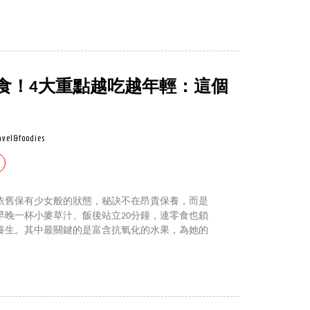
飲食！4大重點越吃越年輕：這個
avel&foodies
，依舊保有少女般的狀態，秘訣不在昂貴保養，而是
早晚一杯小麥草汁、飯後站立20分鐘，連零食也鎖
養生。其中最關鍵的是富含抗氧化的水果，為她的