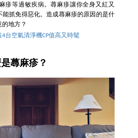
麻疹等過敏疾病。蕁麻疹讓你全身又紅又
不能抓免得惡化。造成蕁麻疹的原因的是什
意的地方？
4台空氣清淨機CP值高又時髦
麼是蕁麻疹？