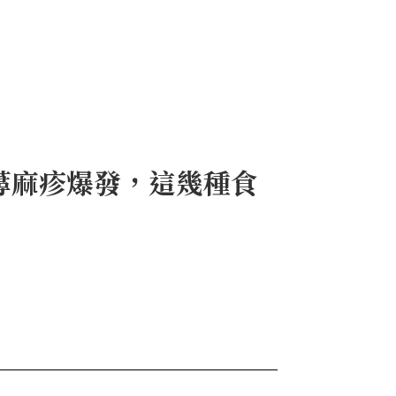
蕁麻疹爆發，這幾種食