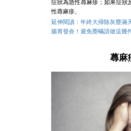
症狀為急性蕁麻疹；如果症狀
性蕁麻疹。
延伸閱讀：年終大掃除灰塵滿天
腸胃發炎！避免塵蟎請做這幾件
蕁麻