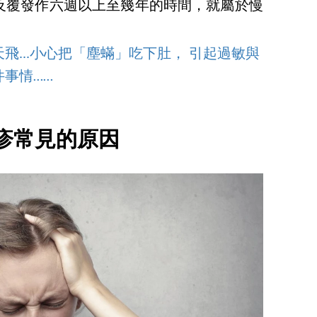
反覆發作六週以上至幾年的時間，就屬於慢
飛...小心把「塵蟎」吃下肚， 引起過敏與
事情……
疹常見的原因