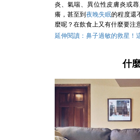
炎、氣喘、異位性皮膚炎或蕁
癢，甚至到
夜晚失眠
的程度還
麼呢？在飲食上又有什麼要注
延伸閱讀：鼻子過敏的救星！這
什