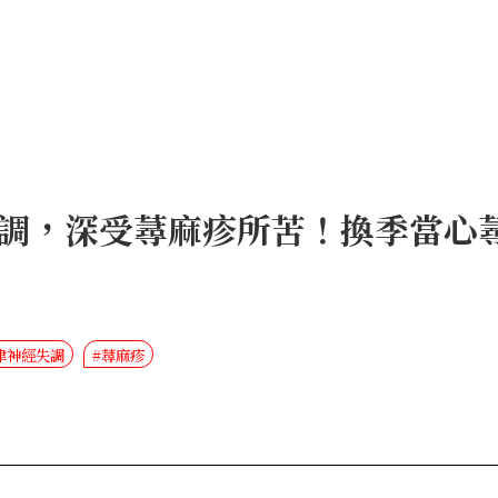
調，深受蕁麻疹所苦！換季當心
律神經失調
#蕁麻疹