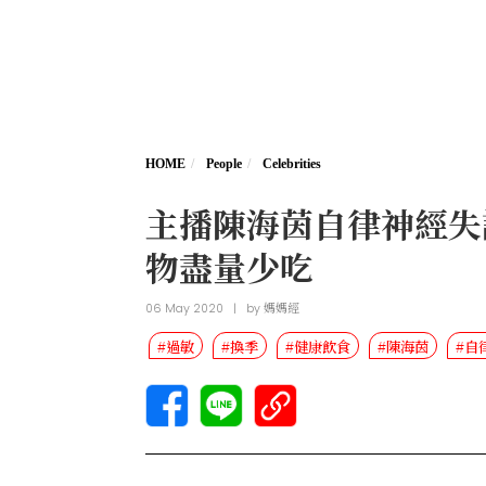
HOME
People
Celebrities
主播陳海茵自律神經失
物盡量少吃
06 May 2020
|
by
媽媽經
#過敏
#換季
#健康飲食
#陳海茵
#自