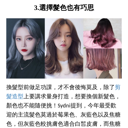
3.選擇髮色也有巧思
換髮型前做足功課，才不會後悔莫及，除了
剪
髮造型
上要講求量身打造，想要換個新髮色，
顏色也不能隨便挑！Sydni提到，今年最受歡
迎的主流髮色莫過於莓果色、灰藍色以及焦糖
色，但灰藍色較挑膚色適合白皙皮膚，而焦糖