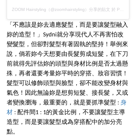
ZOOM Hairstyling（@zoomhairstyling）分享的貼文
於
PST 2019 年 11月 月 20 日 上午 12:24
「不應該是妳去適應髮型，而是要讓髮型融入
妳的造型！」Sydni就分享現代人不再害怕改
變髮型，但卻對髮型有著固執的堅持！舉例來
說，倘若妳今天想要由長髮剪成短髮，在下刀
前就得先評估妳的頭型與身材比例是否太過懸
殊，再者還要考量妳平時的穿搭、妝容習慣！
髮型可以修飾頭型與臉型，卻不能改變身材與
氣色！因此無論妳是想剪短髮、接長髮，又或
者變換瀏海，最重要的，就是要抓準髮型 :
身
材
: 配件間1 : 1的黃金比例，不要讓髮型主導
造型，而是要讓髮型成為穿搭配中的加分亮
點。