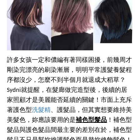
許多女孩一定和儂編有著同樣困擾，前幾周才
剛染完漂亮的刷染漸層，明明平常護髮養髮程
序都沒少，怎麼不到半個月就退成大稻草？
Sydni就提醒，在髮廊做完造型後，後續的居
家照顧才是美麗能否延續的關鍵！市面上充斥
著護色型
洗髮精
、護髮品，但其實想要維持美
美髮色，妳應該要用的是
補色型髮品
！補色型
髮品與護色髮品間最主要的差別在於，補色型