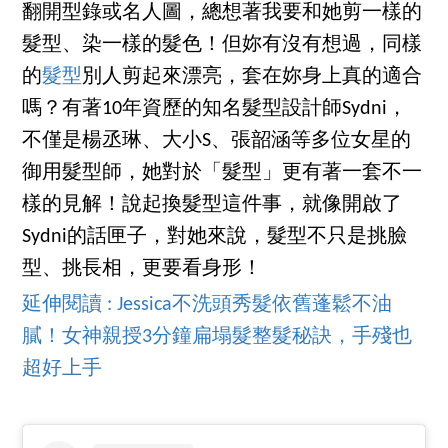
翻開型錄或名人圖，總想著我要和她剪一樣的
髮型、染一樣的髮色！但妳有沒有想過，同樣
的
髮型
別人剪起來漂亮，套在妳身上真的適合
嗎？有著10年資歷的知名髮型設計師Sydni，
不僅是楊丞琳、大小S、張韶涵等多位女星的
御用髮型師，她對於「髮型」更有著一套不一
樣的見解！說起換髮型這件事，就像開啟了
Sydni的話匣子，對她來說，髮型不只是挑臉
型、挑長相，更要看身形！
延伸閱讀 : Jessica不洗頭秀髮依舊蓬鬆不油
膩！女神親授3分鐘扁塌髮整髮秘訣，手殘也
超好上手