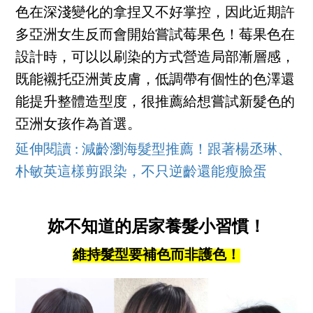
色在深淺變化的拿捏又不好掌控，因此近期許
多亞洲女生反而會開始嘗試莓果色！莓果色在
設計時，可以以刷染的方式營造局部漸層感，
既能襯托亞洲黃皮膚，低調帶有個性的色澤還
能提升整體造型度，很推薦給想嘗試新髮色的
亞洲女孩作為首選。
延伸閱讀 : 減齡瀏海髮型推薦！跟著楊丞琳、
朴敏英這樣剪跟染，不只逆齡還能瘦臉蛋
妳不知道的居家養髮小習慣！
維持髮型要補色而非護色！