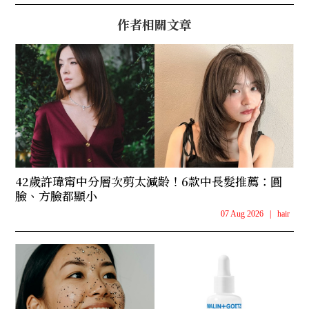
作者相關文章
42歲許瑋甯中分層次剪太減齡！6款中長髮推薦：圓
臉、方臉都顯小
07 Aug 2026
|
hair