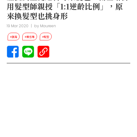
用髮型師親授「1:1逆齡比例」，原
來換髮型也挑身形
19 Mar 2020
|
by
Maureen
#瀏海
#楊丞琳
#髮型