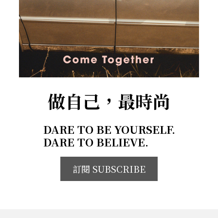
做自己，最時尚
DARE TO BE YOURSELF.
DARE TO BELIEVE.
訂閱 SUBSCRIBE