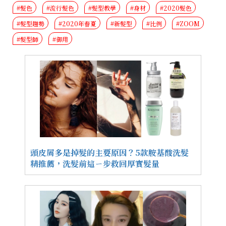
#髮色
#流行髮色
#髮型教學
#身材
#2020髮色
#髮型趨勢
#2020年春夏
#新髮型
#比例
#ZOOM
#髮型師
#御用
頭皮屑多是掉髮的主要原因？5款胺基酸洗髮
精推薦，洗髮前這ㄧ步救回厚實髮量