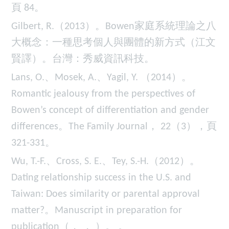
頁 84。
Gilbert, R.（2013）。Bowen家庭系統理論之八
大概念：一種思考個人與團體的新方式（江文
賢譯）。台灣：秀威資訊科技。
Lans, O.、Mosek, A.、Yagil, Y. （2014）。
Romantic jealousy from the perspectives of
Bowen’s concept of differentiation and gender
differences。The Family Journal， 22（3），頁
321-331。
Wu, T.-F.、Cross, S. E.、Tey, S.-H.（2012）。
Dating relationship success in the U.S. and
Taiwan: Does similarity or parental approval
matter?。Manuscript in preparation for
publication（， ， ）。 。