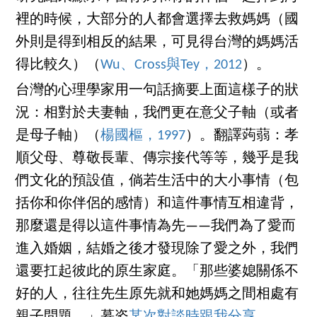
裡的時候，大部分的人都會選擇去救媽媽（國
外則是得到相反的結果，可見得台灣的媽媽活
得比較久）（
Wu、Cross與Tey，2012
）。
台灣的心理學家用一句話摘要上面這樣子的狀
況：相對於夫妻軸，我們更在意父子軸（或者
是母子軸）（
楊國樞，1997
）。翻譯蒟蒻：孝
順父母、尊敬長輩、傳宗接代等等，幾乎是我
們文化的預設值，倘若生活中的大小事情（包
括你和你伴侶的感情）和這件事情互相違背，
那麼還是得以這件事情為先——我們為了愛而
進入婚姻，結婚之後才發現除了愛之外，我們
還要扛起彼此的原生家庭。「那些婆媳關係不
好的人，往往先生原先就和她媽媽之間相處有
親子問題。」慕姿
某次對談時跟我分享
。