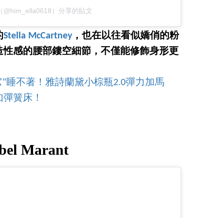
@him_ella0618）分享的貼文
的
Stella McCartney
，也在以往看似嬌俏的粉
造性感的腰部鏤空細節，不僅能修飾身形更
它"睡不著！雅詩蘭黛小棕瓶2.0彈力加馬
如彈簧床！
bel Marant