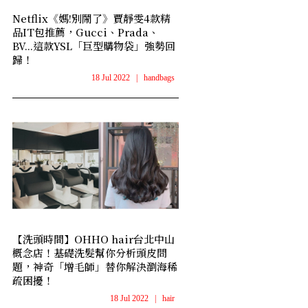
Netflix《媽!別鬧了》賈靜雯4款精
品IT包推薦，Gucci、Prada、
BV...這款YSL「巨型購物袋」強勢回
歸！
18 Jul 2022
|
handbags
【洗頭時間】OHHO hair台北中山
概念店！基礎洗髮幫你分析頭皮問
題，神奇「增毛師」替你解決瀏海稀
疏困擾！
18 Jul 2022
|
hair