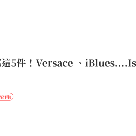
5件！Versace 、iBlues....I
印花洋裝