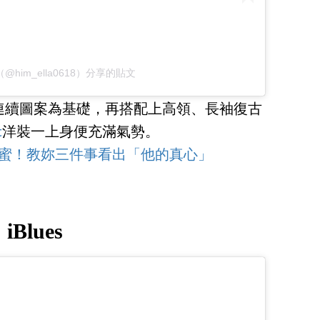
@him_ella0618）分享的貼文
連續圖案為基礎，再搭配上高領、長袖復古
t
洋裝一上身便充滿氣勢。
超甜蜜！教妳三件事看出「他的真心」
iBlues