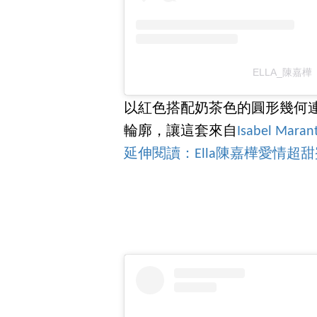
ELLA_陳嘉樺（
以紅色搭配奶茶色的圓形幾何
輪廓，讓這套來自
Isabel Maran
延伸閱讀：Ella陳嘉樺愛情