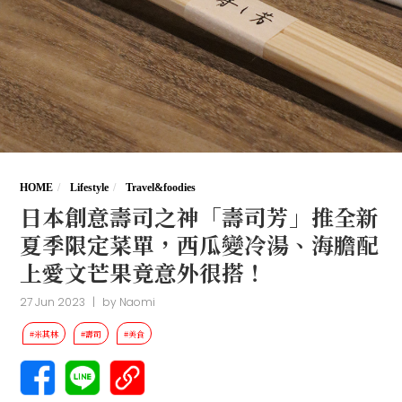
HOME
Lifestyle
Travel&foodies
日本創意壽司之神「壽司芳」推全新
夏季限定菜單，西瓜變冷湯、海膽配
上愛文芒果竟意外很搭！
27 Jun 2023
|
by
Naomi
#米其林
#壽司
#美食