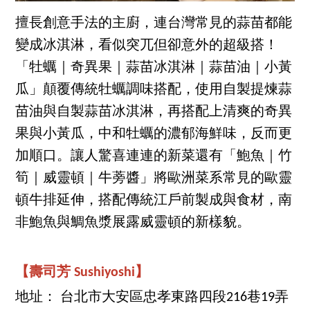
擅長創意手法的主廚，連台灣常見的蒜苗都能
變成冰淇淋，看似突兀但卻意外的超級搭！
「牡蠣｜奇異果｜蒜苗冰淇淋｜蒜苗油｜小黃
瓜」顛覆傳統牡蠣調味搭配，使用自製提煉蒜
苗油與自製蒜苗冰淇淋，再搭配上清爽的奇異
果與小黃瓜，中和牡蠣的濃郁海鮮味，反而更
加順口。讓人驚喜連連的新菜還有「鮑魚｜竹
筍｜威靈頓｜牛蒡醬」將歐洲菜系常見的歐靈
頓牛排延伸，搭配傳統江戶前製成與食材，南
非鮑魚與鯛魚漿展露威靈頓的新樣貌。
【壽司芳 Sushiyoshi】
地址： 台北市大安區忠孝東路四段216巷19弄