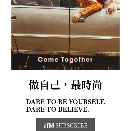
做自己，最時尚
DARE TO BE YOURSELF.
DARE TO BELIEVE.
訂閱 SUBSCRIBE