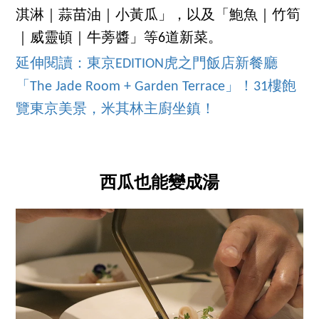
淇淋｜蒜苗油｜小黃瓜」，以及「鮑魚｜竹筍
｜威靈頓｜牛蒡醬」等6道新菜。
延伸閱讀：東京EDITION虎之門飯店新餐廳
「The Jade Room + Garden Terrace」！31樓飽
覽東京美景，米其林主廚坐鎮！
西瓜也能變成湯