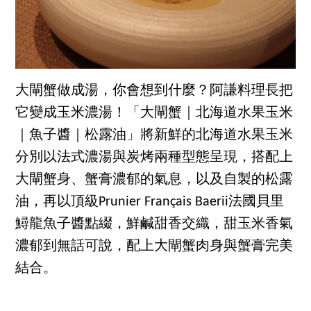
大閘蟹做成湯，你會想到什麼？阿謙料理長把
它變成玉米濃湯！「大閘蟹｜北海道水果玉米
｜魚子醬｜松露油」將新鮮的北海道水果玉米
分別以法式濃湯與炭烤兩種型態呈現，搭配上
大閘蟹身、蟹膏濃郁的氣息，以及自製的松露
油，再以頂級Prunier Français Baerii法國貝里
鱘龍魚子醬點綴，鮮鹹甜香交織，甜玉米香氣
濃郁到無話可說，配上大閘蟹肉身與蟹膏完美
結合。