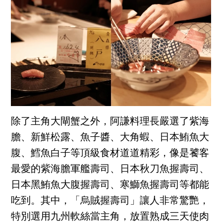
除了主角大閘蟹之外，阿謙料理長嚴選了紫海
膽、新鮮松露、魚子醬、大角蝦、日本鮪魚大
腹、鱈魚白子等頂級食材道道精彩，像是饕客
最愛的紫海膽軍艦壽司、日本秋刀魚握壽司、
日本黑鮪魚大腹握壽司、寒鰤魚握壽司等都能
吃到。其中，「烏賊握壽司」讓人非常驚艷，
特別選用九州軟絲當主角，放置熟成三天使肉