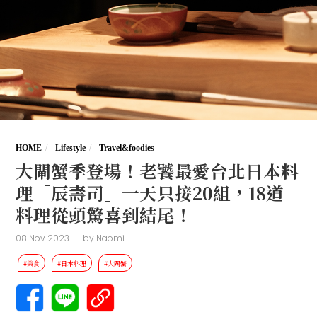
HOME
Lifestyle
Travel&foodies
大閘蟹季登場！老饕最愛台北日本料
理「辰壽司」一天只接20組，18道
料理從頭驚喜到結尾！
08 Nov 2023
|
by
Naomi
#美食
#日本料理
#大閘蟹