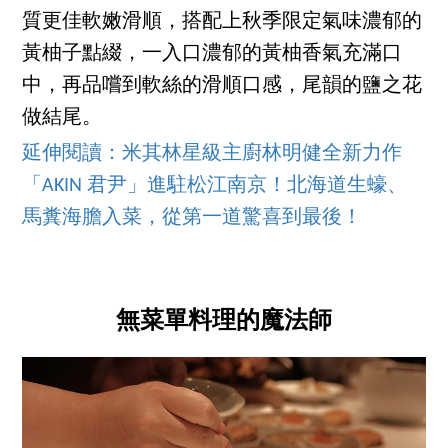
質更佳軟嫩滑順，搭配上秋季限定氣味濃郁的
黃柚子點綴，一入口濃郁的黃柚香氣充滿口
中，再品嚐到軟絲的滑順口感，尾韻的鹽之花
做結尾。
延伸閱讀：米其林星級主廚林明健全新力作
「AKIN 君尹」進駐松江南京！北海道生蠔、
馬糞海膽入菜，從第一道驚喜到最後！
無菜單料理的魔法師