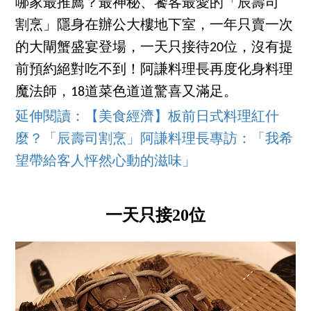
哪家最推薦？最神秘、饕客最愛的「辰壽司
割烹」隱身在辦公大樓地下室，一年只賣一次
的大閘蟹盛宴登場，一天只接待20位，沒有提
前預約絕對吃不到！阿謙料理長再度化身料理
魔法師，18道菜色道道驚喜又滿足。
延伸閱讀：【美食經濟】板前日式料理紅什
麼？「辰壽司割烹」阿謙料理長專訪：「我希
望帶給客人怦然心動的滋味」
一天只接20位