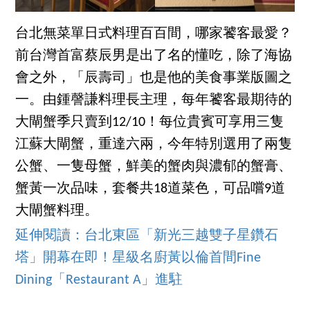
台北無菜單日式料理百百間，哪家饕客最愛？
前台灣首富蔡辰男是出了名的懂吃，除了海協
會之外，「辰壽司」也是他的美食事業版圖之
一。由鍾謦謙料理長主理，每年饕客最期待的
大閘蟹季只賣到12/10！每位貴賓可享用三隻
江蘇大閘蟹，重達六兩，今年特別選用了兩隻
公蟹、一隻母蟹，鮮美的蟹肉與濃郁的蟹膏、
蟹黃一次品味，套餐共18道菜色，可品嚐9道
大閘蟹料理。
延伸閱讀：台北東區「新光三越雙子星鑽石
塔」開幕在即！星級名廚黃以倫首間Fine
Dining「Restaurant A」進駐