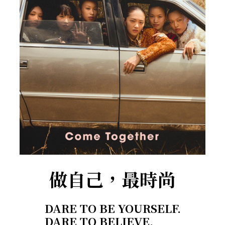
做自己，最時尚
DARE TO BE YOURSELF.
DARE TO BELIEVE.