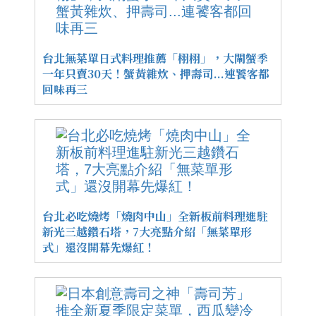
台北無菜單日式料理推薦「栩栩」，大閘蟹季
一年只賣30天！蟹黃雜炊、押壽司...連饕客都
回味再三
台北必吃燒烤「燒肉中山」全新板前料理進駐
新光三越鑽石塔，7大亮點介紹「無菜單形
式」還沒開幕先爆紅！