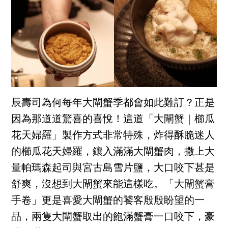
辰壽司為何每年大閘蟹季都會如此難訂？正是
因為那道道驚喜的喜悅！這道「大閘蟹｜櫛瓜
花天婦羅」製作方式非常特殊，炸得酥脆迷人
的櫛瓜花天婦羅，鑲入滿滿大閘蟹肉，撒上大
量帕瑪森起司與宮古島雪片鹽，大口咬下甚是
舒爽，沒想到大閘蟹來能這樣吃。「大閘蟹膏
手卷」更是喜愛大閘蟹的饕客殷殷盼望的一
品，兩隻大閘蟹取出的飽滿蟹膏一口咬下，豪