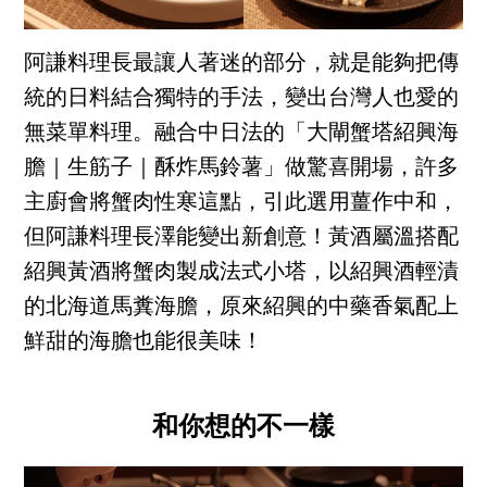
阿謙料理長最讓人著迷的部分，就是能夠把傳
統的日料結合獨特的手法，變出台灣人也愛的
無菜單料理。融合中日法的「大閘蟹塔紹興海
膽｜生筋子｜酥炸馬鈴薯」做驚喜開場，許多
主廚會將蟹肉性寒這點，引此選用薑作中和，
但阿謙料理長澤能變出新創意！黃酒屬溫搭配
紹興黃酒將蟹肉製成法式小塔，以紹興酒輕漬
的北海道馬糞海膽，原來紹興的中藥香氣配上
鮮甜的海膽也能很美味！
和你想的不一樣