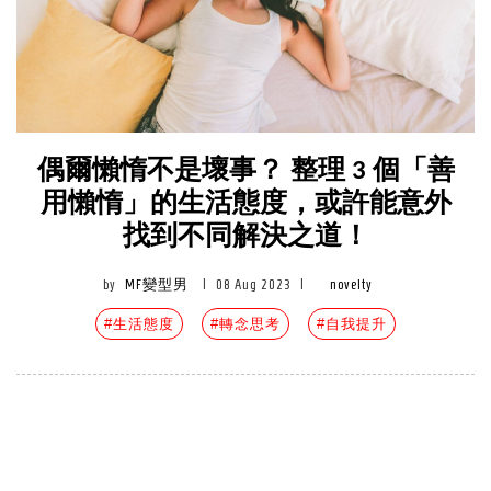
偶爾懶惰不是壞事？ 整理 3 個「善
用懶惰」的生活態度，或許能意外
找到不同解決之道！
by
MF變型男
|
08 Aug 2023
|
novelty
#生活態度
#轉念思考
#自我提升