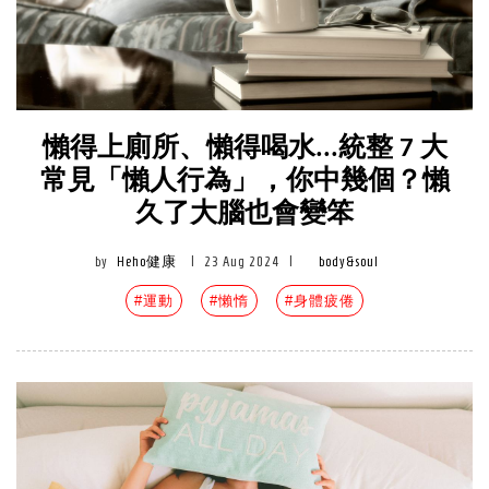
懶得上廁所、懶得喝水...統整 7 大
常見「懶人行為」，你中幾個？懶
久了大腦也會變笨
by
Heho健康
|
23 Aug 2024
|
body&soul
#運動
#懶惰
#身體疲倦