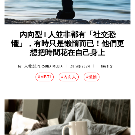
內向型 I 人並非都有「社交恐
懼」，有時只是懶惰而已！他們更
想把時間花在自己身上
by
人物誌PERSONA MEDIA
|
28 Sep 2024
|
novelty
#MBTI
#內向人
#懶惰