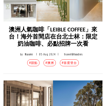
澳洲人氣咖啡「LEIBLE COFFEE」來
台！海外首間店在台北士林：限定
奶油咖啡、必點招牌一次看
by
Naomi
|
05 Aug 2024
|
travel&foodies
#甜點
#澳洲
#首度登台