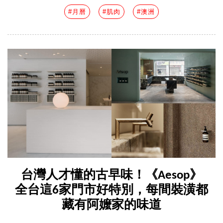
#月曆
#肌肉
#澳洲
台灣人才懂的古早味！《Aesop》
全台這6家門市好特別，每間裝潢都
藏有阿嬤家的味道