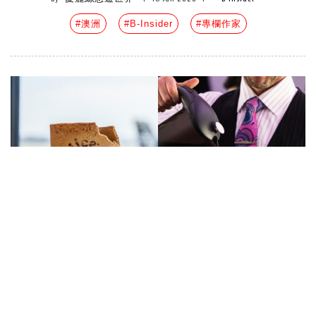
#澳洲
#B-Insider
#專欄作家
紐西蘭航空首推環保可食用「香草
餅乾咖啡杯」！盼一年減少800萬
個紙杯垃圾