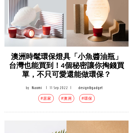
澳洲時髦環保燈具「小魚醬油瓶」
台灣也能買到！4個秘密讓你掏錢買
單，不只可愛還能做環保？
by
Naomi
|
11 Sep 2022
|
design&gadget
#居家
#澳洲
#環保