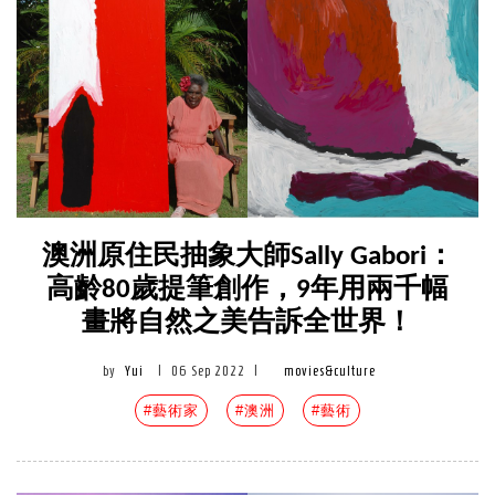
澳洲原住民抽象大師Sally Gabori：
高齡80歲提筆創作，9年用兩千幅
畫將自然之美告訴全世界！
by
Yui
|
06 Sep 2022
|
movies&culture
#藝術家
#澳洲
#藝術