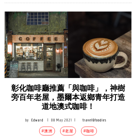
彰化咖啡廳推薦「與咖啡」，神樹
旁百年老屋，墨爾本返鄉青年打造
道地澳式咖啡！
by
Edward
|
08 May 2021
|
travel&foodies
#澳洲
#老屋
#咖啡