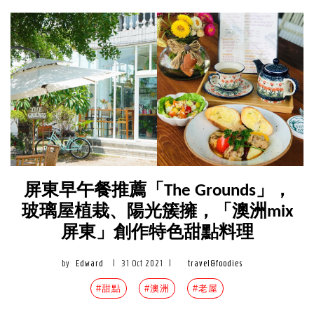
屏東早午餐推薦「The Grounds」，
玻璃屋植栽、陽光簇擁，「澳洲mix
屏東」創作特色甜點料理
by
Edward
|
31 Oct 2021
|
travel&foodies
#甜點
#澳洲
#老屋