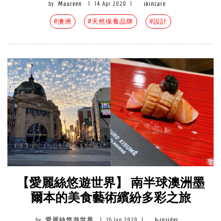
by
Maureen
|
14 Apr 2020
|
skincare
#澳洲
#天然保養品牌
#設計
【愛麗絲悠遊世界】 南半球澳洲墨
爾本的美食藝術繽紛多彩之旅
by
愛麗絲悠遊世界
|
16 Jan 2020
|
b-insider