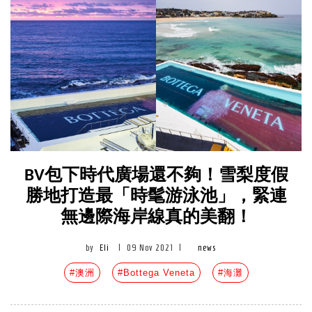
BV包下時代廣場還不夠！雪梨度假
勝地打造最「時髦游泳池」，緊連
無邊際海岸線真的美翻！
by
Eli
|
09 Nov 2021
|
news
#澳洲
#Bottega Veneta
#海灘