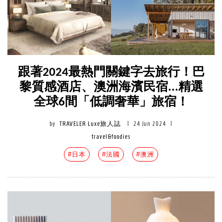
跟著2024最熱門關鍵字去旅行！巴
黎質感酒店、澳洲海濱民宿...精選
全球6間「低調奢華」旅宿！
by
TRAVELER Luxe旅人誌
|
24 Jun 2024
|
travel&foodies
#日本
#法國
#澳洲