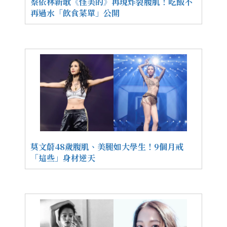
蔡依林新歌《怪美的》再現炸裂腹肌！吃飯不
再過水「飲食菜單」公開
莫文蔚48歲腹肌、美腿如大學生！9個月戒
「這些」身材逆天