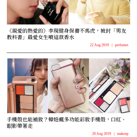
《親愛的熱愛的》李現健身保養不馬虎，被封「男友
教科書」最愛女生噴這款香水
22 Aug 2019
|
perfumes
手機殼也能補妝？韓妞瘋多功能彩妝手機殼，口紅、
眼影帶著走
20 Aug 2019
|
makeup