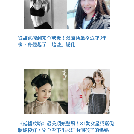
從甜食控到完全戒糖！張韶涵嚴格遵守3年
後，身體起了「這些」變化
《延禧攻略》最美順嬪登場！31歲女星張嘉倪
狀態極好，完全看不出來是兩個孩子的媽媽