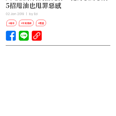
5招甩油也甩罪惡感
02 Jan 2019
|
by
Ed
#瘦身
#有氧運動
#體重