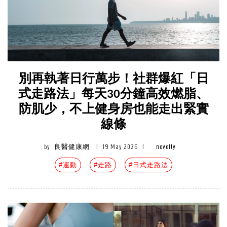
別再執著日行萬步！社群爆紅「日
式走路法」每天30分鐘高效燃脂、
防肌少，不上健身房也能走出緊實
線條
by
良醫健康網
|
19 May 2026
|
novelty
#運動
#走路
#日式走路法