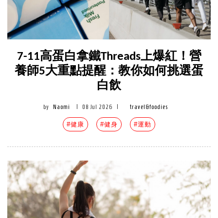
7-11高蛋白拿鐵Threads上爆紅！營
養師5大重點提醒：教你如何挑選蛋
白飲
by
Naomi
|
08 Jul 2026
|
travel&foodies
#健康
#健身
#運動