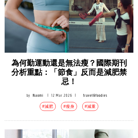
為何勤運動還是無法瘦？國際期刊
分析重點：「節食」反而是減肥禁
忌！
by
Naomi
|
12 Mar 2026
|
travel&foodies
#減肥
#瘦身
#減重