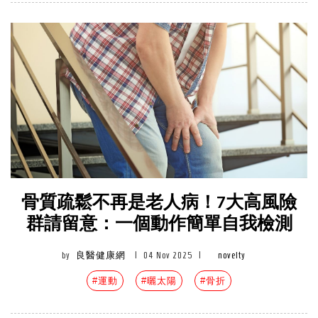
骨質疏鬆不再是老人病！7大高風險
群請留意：一個動作簡單自我檢測
by
良醫健康網
|
04 Nov 2025
|
novelty
#運動
#曬太陽
#骨折