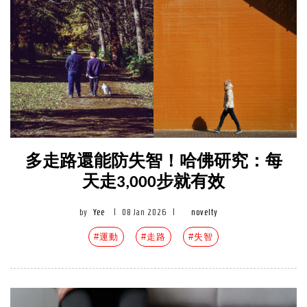
多走路還能防失智！哈佛研究：每
天走3,000步就有效
by
Yee
|
08 Jan 2026
|
novelty
#運動
#走路
#失智