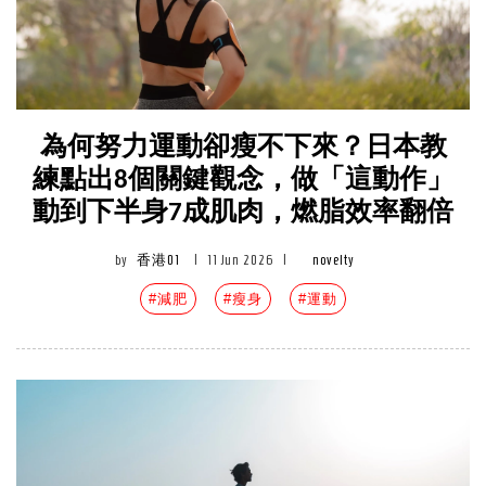
為何努力運動卻瘦不下來？日本教
練點出8個關鍵觀念，做「這動作」
動到下半身7成肌肉，燃脂效率翻倍
by
香港01
|
11 Jun 2026
|
novelty
#減肥
#瘦身
#運動