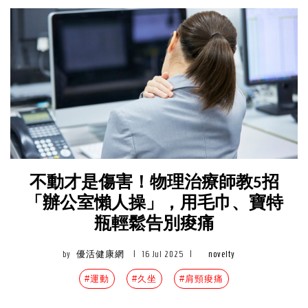
不動才是傷害！物理治療師教5招
「辦公室懶人操」，用毛巾、寶特
瓶輕鬆告別痠痛
by
優活健康網
|
16 Jul 2025
|
novelty
#運動
#久坐
#肩頸痠痛