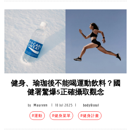
健身、瑜珈後不能喝運動飲料？國
健署驚爆5正確攝取觀念
by
Maureen
|
10 Jul 2025
|
body&soul
#運動
#健身菜單
#健身計畫