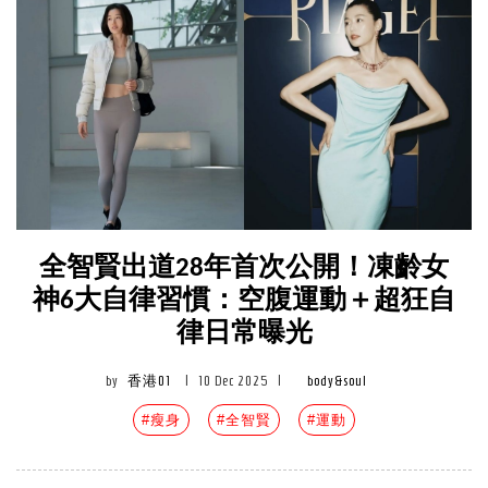
全智賢出道28年首次公開！凍齡女
神6大自律習慣：空腹運動＋超狂自
律日常曝光
by
香港01
|
10 Dec 2025
|
body&soul
#瘦身
#全智賢
#運動