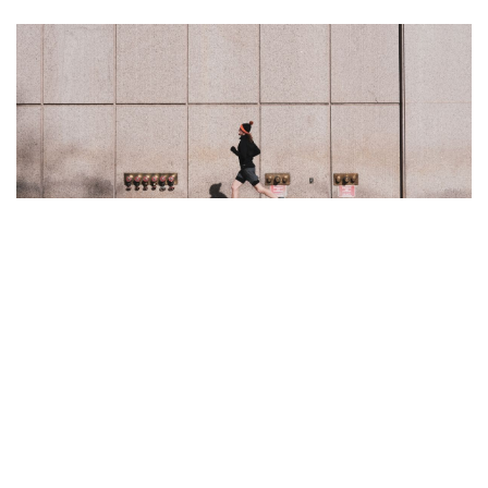
哈佛醫學院認證！5項最適合大眾的
健康運動，慢跑、瑜伽竟榜上無
名！
by
香港01
|
19 Jun 2025
|
body&soul
#運動
#年長者
#運動飲食