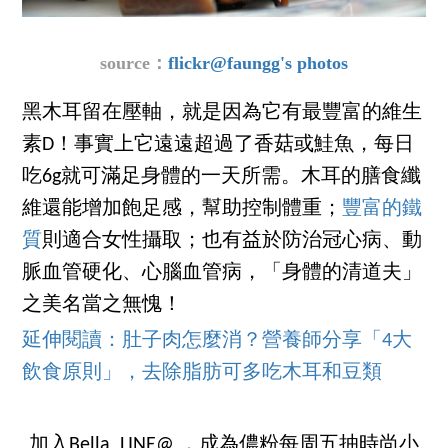
source：
flickr
@faungg's photos
黑木耳留在壓軸，就是因為它有最豐富的維生
素D！事實上它遠遠超過了香菇或鮭魚，每日
吃6g就可滿足身體的一天所需。木耳的膳食纖
維還能增加飽足感，幫助控制體重；
豐富的鐵
質
則適合女性攝取；也有益於防治冠心病、動
脈血管硬化、心腦血管病，「身體的清道夫」
之美名當之無愧！
延伸閱讀：肚子肉怎麼消？營養師分享「4大
飲食原則」，去除脂肪可多吃木耳和豆類
加入Bella LINE@ ，成為儂粉每周五抽時尚小