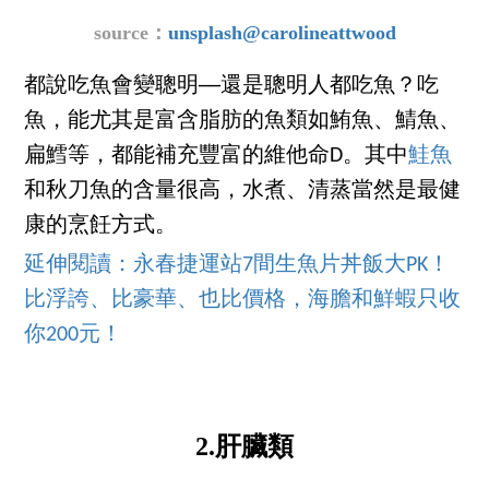
source：
unsplash
@carolineattwood
都說吃魚會變聰明──還是聰明人都吃魚？吃
魚，能尤其是富含脂肪的魚類如鮪魚、鯖魚、
扁鱈等，都能補充豐富的維他命D。其中
鮭魚
和秋刀魚的含量很高，水煮、清蒸當然是最健
康的烹飪方式。
延伸閱讀：永春捷運站7間生魚片丼飯大PK！
比浮誇、比豪華、也比價格，海膽和鮮蝦只收
你200元！
2.肝臟類