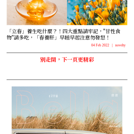
「立春」養生吃什麼？！四大重點請牢記，"甘性食
物"請多吃，「春養肝」早睡早起注意勿發怒！
04 Feb 2022
|
novelty
別走開，下一頁更精彩