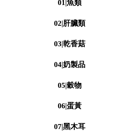
01|魚類
02|肝臟類
03|乾香菇
04|奶製品
05|穀物
06|蛋黃
07|黑木耳