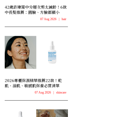
42歲許瑋甯中分層次剪太減齡！6款
中長髮推薦：圓臉、方臉都顯小
07 Aug 2026
|
hair
2026專櫃保濕精華推薦22款！乾
肌、油肌、敏感肌保養必買清單
07 Aug 2026
|
skincare