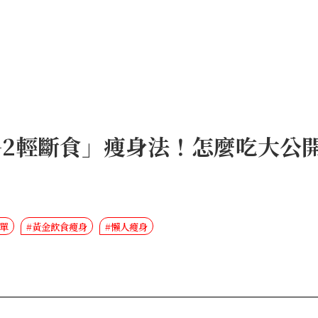
+2輕斷食」瘦身法！怎麼吃大公
菜單
#黃金飲食瘦身
#懶人瘦身