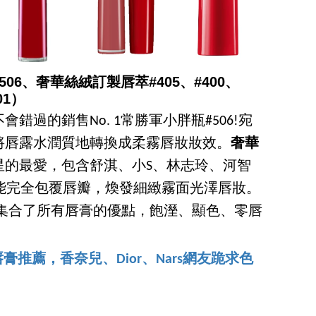
6、奢華絲絨訂製唇萃#405、#400、
01）
會錯過的銷售No. 1常勝軍小胖瓶#506!宛
將唇露水潤質地轉換成柔霧唇妝妝效。
奢華
星的最愛，包含舒淇、小S、林志玲、河智
能完全包覆唇瓣，煥發細緻霧面光澤唇妝。
集合了所有唇膏的優點，飽溼、顯色、零唇
唇膏推薦，香奈兒、Dior、Nars網友跪求色