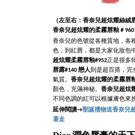
（左至右：香奈兒超炫耀絲絨唇露
香奈兒超炫耀的柔霧唇釉 # 960
香奈兒的色號從各種質地，各
色，到紅唇，都是大家化妝包
超炫耀柔霧唇釉#952
正是很多
唇露#140
戀人
則是超百搭，完
氣質。
香奈兒超炫耀的柔霧唇釉# 
顏色，充滿神秘。
香奈兒超炫耀
不同色調的紅可以根據膚色來
延伸閱讀→
聖誕禮物送香奈兒超
著走