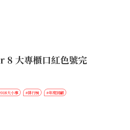
or 8 大專櫃口紅色號完
2018大小事
#排行榜
#年度回顧