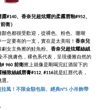
#140、香奈兒超炫耀的柔霧唇釉#952、
 前衛）
種顏色都很受歡迎，從裸色、粉色、珊瑚
中一定要有的一支，實在是太美啦！
香奈兒
韓劇女主角擦的鮭魚粉。
香奈兒超炫耀絲絨
全不挑膚色，裸色系代表，呈現優雅自然的
960 前衛
擦上就像是剛喝完紅酒留下的
極致絲絨唇膏#112
,
#116
就是紅唇代表，
挑選。
拉風！不限金額包裝、經典N°5 小吊飾帶