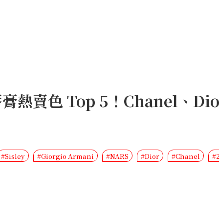
熱賣色 Top 5！Chanel、Di
#Sisley
#Giorgio Armani
#NARS
#Dior
#Chanel
#