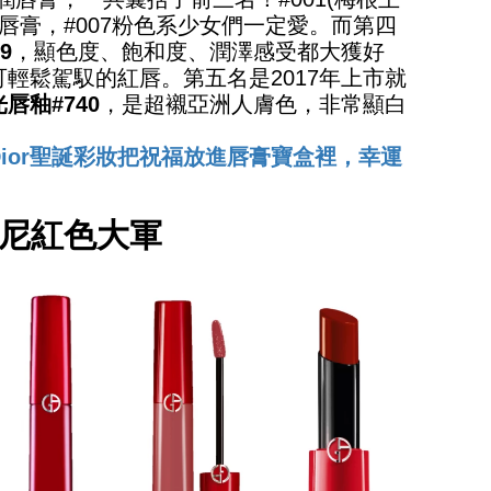
潤唇膏，#007粉色系少女們一定愛。而第四
9
，顯色度、飽和度、潤澤感受都大獲好
輕鬆駕馭的紅唇。第五名是2017年上市就
唇釉#740
，是超襯亞洲人膚色，非常顯白
ior聖誕彩妝把祝福放進唇膏寶盒裡，幸運
 亞曼尼紅色大軍