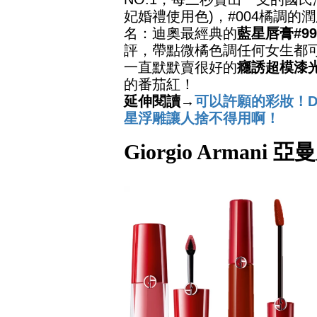
妃婚禮使用色)，#004橘調的
名：迪奧最經典的
藍星唇膏#99
評，帶點微橘色調任何女生都可
一直默默賣很好的
癮誘超模漆光
的番茄紅！
延伸閱讀→
可以許願的彩妝！D
星浮雕讓人捨不得用啊！
Giorgio Armani