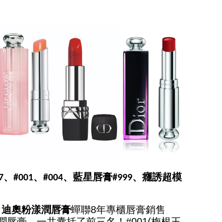
下
#001、#004、藍星唇膏#999、癮誘超模
，
迪奧粉漾潤唇膏
蟬聯8年專櫃唇膏銷售
潤唇膏，一共囊括了前三名！#001(梅根王