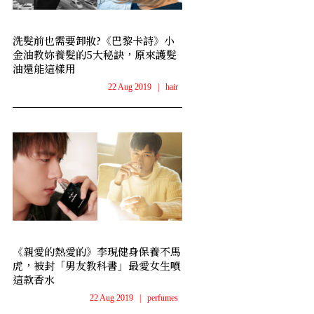
洗髮前也需要卸妝?《巴黎卡詩》小
金油教妳養髮的5大秘訣，原來護髮
油還能這樣用
22 Aug 2019
|
hair
《親愛的熱愛的》李現健身保養不馬
虎，被封「男友教科書」最愛女生噴
這款香水
22 Aug 2019
|
perfumes