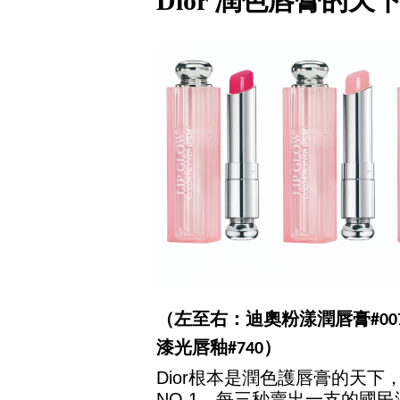
Dior 潤色唇膏的天
（左至右：迪奧粉漾潤唇膏#007、
漆光唇釉#740）
Dior根本是潤色護唇膏的天下
NO.1，每三秒賣出一支的國民