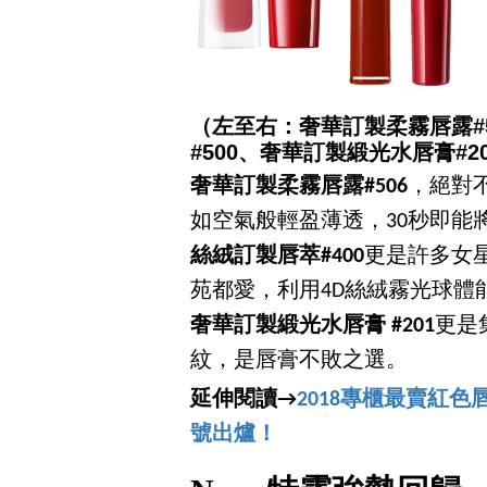
（左至右：奢華訂製柔霧唇露#50
#500、奢華訂製緞光水唇膏#2
奢華訂製柔霧唇露#506
，絕對不
如空氣般輕盈薄透，30秒即能
絲絨訂製唇萃#400
更是許多女
苑都愛，利用4D絲絨霧光球體
奢華訂製緞光水唇膏 #201
更是
紋，是唇膏不敗之選。
延伸閱讀→
2018專櫃最賣紅色
號出爐！