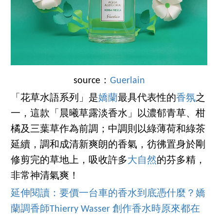
source：
Guerlain
「花草水語系列」是
嬌蘭
最具代表性的
香氛
之
一，這款「晨曦草露淡香水」以濃郁青草、柑
橘及三葉草作為前調；中調則以綠薄荷和綠茶
延續，調和成清新爽朗的香氣，彷彿置身於剛
修剪完的草地上，吸收許多
大自然
的芬多精，
非常神清氣爽！
延伸閱讀：要價一台車的香水到底憑什麼？嬌
蘭調香師Thierry Wasser 創作香水時原來都在