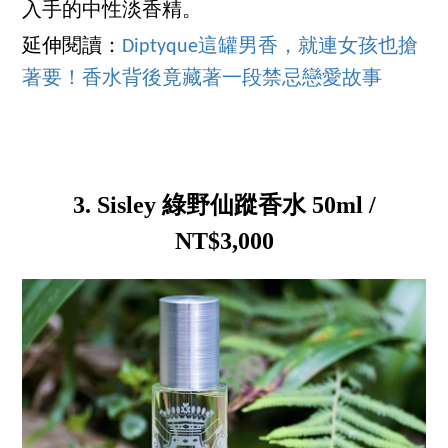
入手的中性淡香精。
延伸閱讀：
Diptyque這罐男香，就連女孩也搶
著要！香水背後竟藏著一段禁忌戀愛故事
3. Sisley 綠野仙蹤香水 50ml /
NT$3,000