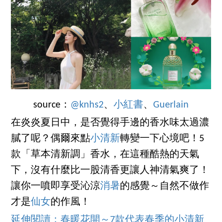
source：
@knhs2
、
小紅書
、
Guerlain
在炎炎夏日中，是否覺得手邊的香水味太過濃
膩了呢？偶爾來點
小清新
轉變一下心境吧！5
款「草本清新調」香水，在這種酷熱的天氣
下，沒有什麼比一股清香更讓人神清氣爽了！
讓你一噴即享受沁涼
消暑
的感覺～自然不做作
才是
仙女
的作風！
延伸閱讀：春暖花開～7款代表春季的小清新