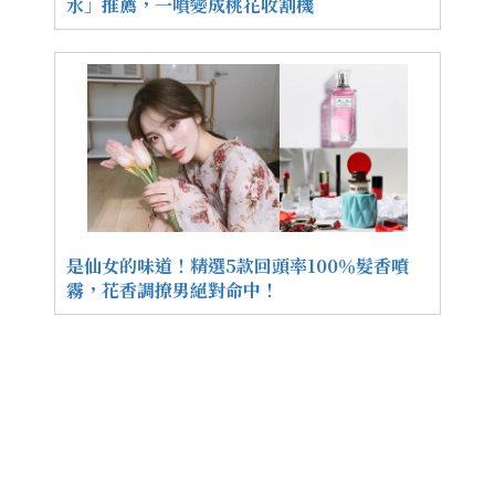
水」推薦，一噴變成桃花收割機
是仙女的味道！精選5款回頭率100％髮香噴
霧，花香調撩男絕對命中！