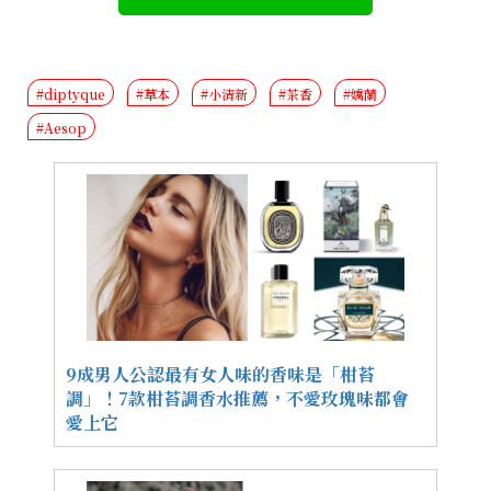
#diptyque
#草本
#小清新
#茶香
#嬌蘭
#Aesop
9成男人公認最有女人味的香味是「柑苔
調」！7款柑苔調香水推薦，不愛玫瑰味都會
愛上它