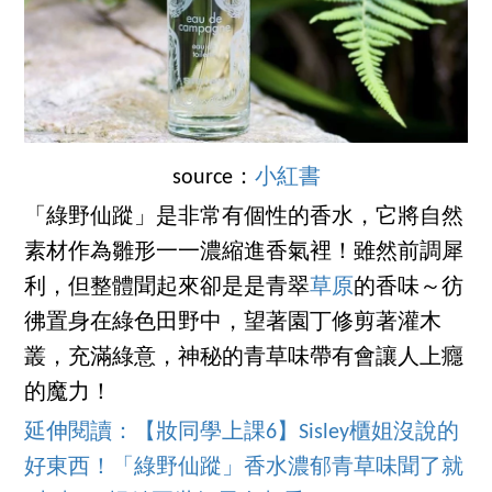
source：
小紅書
「綠野仙蹤」是非常有個性的香水，它將自然
素材作為雛形一一濃縮進香氣裡！雖然前調犀
利，但整體聞起來卻是是青翠
草原
的香味～彷
彿置身在綠色田野中，望著園丁修剪著灌木
叢，充滿綠意，神秘的青草味帶有會讓人上癮
的魔力！
延伸閱讀：【妝同學上課6】Sisley櫃姐沒說的
好東西！「綠野仙蹤」香水濃郁青草味聞了就