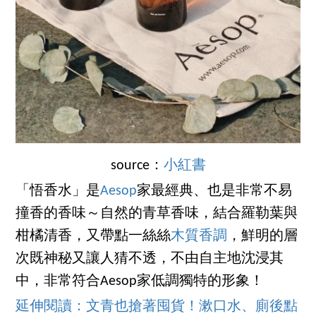
source：
小紅書
「悟香水」是
Aesop
家最經典、也是非常不易
撞香的香味～自然的青草香味，結合羅勒葉與
柑橘清香，又帶點一絲絲
木質香調
，鮮明的層
次既神秘又讓人猜不透，不由自主地沈浸其
中，非常符合Aesop家低調獨特的形象！
延伸閱讀：文青也搶著囤貨！漱口水、廁後點