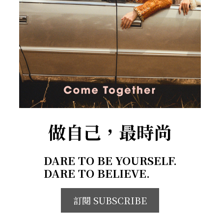
做自己，最時尚
DARE TO BE YOURSELF.
DARE TO BELIEVE.
訂閱 SUBSCRIBE