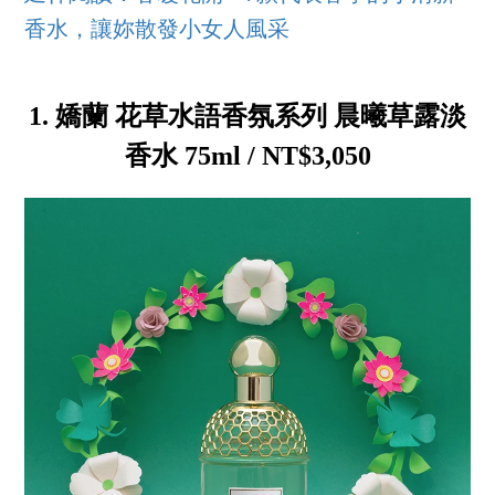
香水，讓妳散發小女人風采
1. 嬌蘭 花草水語香氛系列 晨曦草露淡
香水 75ml / NT$3,050