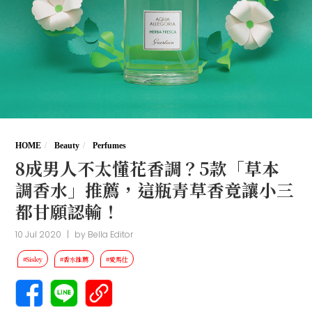
HOME
Beauty
Perfumes
8成男人不太懂花香調？5款「草本
調香水」推薦，這瓶青草香竟讓小三
都甘願認輸！
10 Jul 2020
|
by
Bella Editor
#Sisley
#香水推薦
#愛馬仕