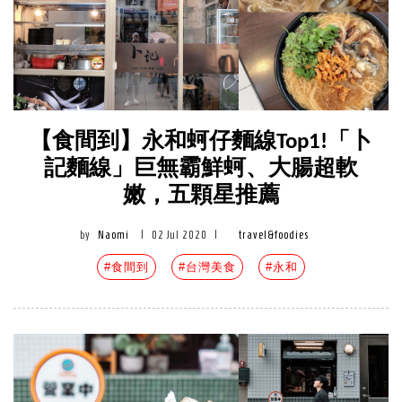
【食間到】永和蚵仔麵線Top1!「卜
記麵線」巨無霸鮮蚵、大腸超軟
嫩，五顆星推薦
by
Naomi
|
02 Jul 2020
|
travel&foodies
#食間到
#台灣美食
#永和