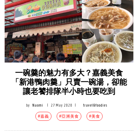
一碗羹的魅力有多大？嘉義美食
「新港鴨肉羹」只賣一碗湯，卻能
讓老饕排隊半小時也要吃到
by
Naomi
|
27 May 2020
|
travel&foodies
#嘉義
#亞洲美食
#美食