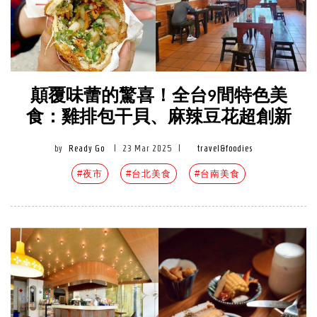
顛覆味蕾的驚喜！全台9間特色美
食：雞排包干貝、麻辣豆花超創新
by
Ready Go
|
23 Mar 2025
|
travel&foodies
#夜市
#台北美食
#台南美食