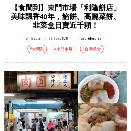
【食間到】東門市場「利隆餅店」
美味飄香40年，餡餅、高麗菜餅、
韭菜盒日賣近千顆！
by
Naomi
|
03 Sep 2020
|
travel&foodies
#食間到
#東門市場
#台灣美食