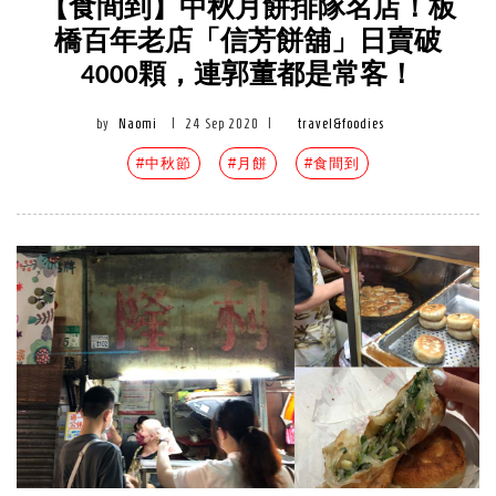
【食間到】中秋月餅排隊名店！板
橋百年老店「信芳餅舖」日賣破
4000顆，連郭董都是常客！
by
Naomi
|
24 Sep 2020
|
travel&foodies
#中秋節
#月餅
#食間到