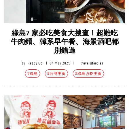
綠島7 家必吃美食大搜查！超難吃
牛肉麵、韓系早午餐、海景酒吧都
別錯過
by
Ready Go
|
04 May 2025
|
travel&foodies
#綠島
#台灣美食
#綠島必吃美食