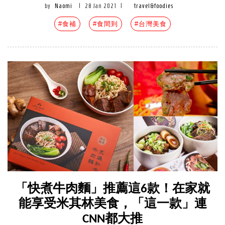
by
Naomi
|
28 Jan 2021
|
travel&foodies
#食補
#食間到
#台灣美食
「快煮牛肉麵」推薦這6款！在家就
能享受米其林美食，「這一款」連
CNN都大推