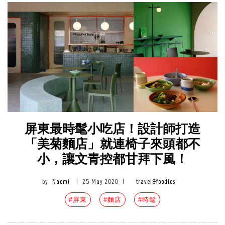
屏東最時髦小吃店！設計師打造
「美菊麵店」就連椅子來頭都不
小，讓文青控都甘拜下風！
by
Naomi
|
25 May 2020
|
travel&foodies
#屏東
#麵店
#時髦