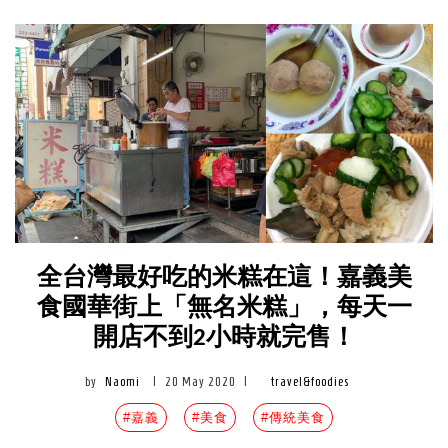
全台灣最好吃的米糕在這！嘉義美
食國華街上「無名米糕」，每天一
開店不到2小時就完售！
by
Naomi
|
20 May 2020
|
travel&foodies
#嘉義
#美食
#傳統美食