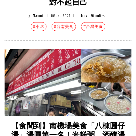
對不起自己
by
Naomi
|
06 Jan 2021
|
travel&foodies
#小吃
#台南美食
#台灣美食
【食間到】南機場美食「八棟圓仔
湯」湯圓第一名！米糕粥、酒釀湯