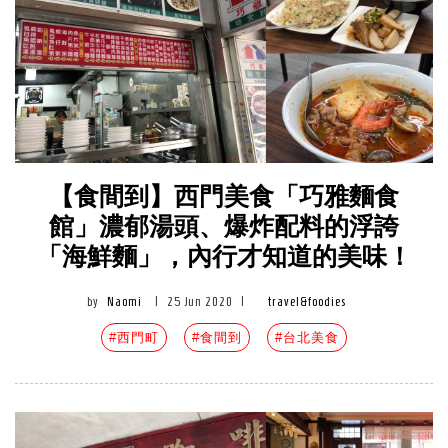
【食間到】西門美食「巧雅麵食
館」濃郁湯頭、爆炸配料的浮誇
「海鮮麵」，內行才知道的美味！
by
Naomi
|
25 Jun 2020
|
travel&foodies
#西門町
#食間到
#台北美食