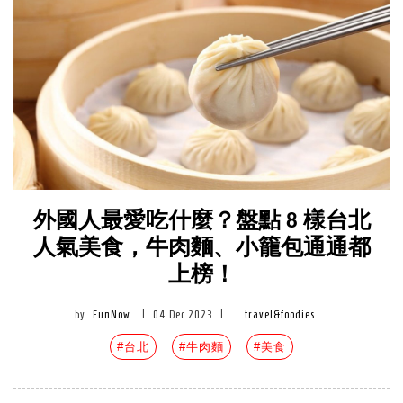
外國人最愛吃什麼？盤點 8 樣台北
人氣美食，牛肉麵、小籠包通通都
上榜！
by
FunNow
|
04 Dec 2023
|
travel&foodies
#台北
#牛肉麵
#美食