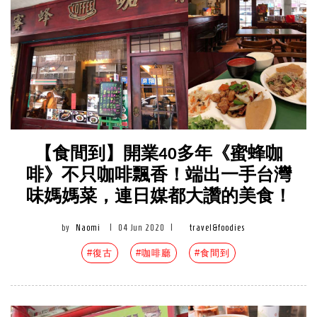
【食間到】開業40多年《蜜蜂咖
啡》不只咖啡飄香！端出一手台灣
味媽媽菜，連日媒都大讚的美食！
by
Naomi
|
04 Jun 2020
|
travel&foodies
#復古
#咖啡廳
#食間到