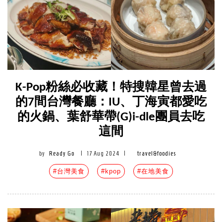
K-Pop粉絲必收藏！特搜韓星曾去過
的7間台灣餐廳：IU、丁海寅都愛吃
的火鍋、葉舒華帶(G)i-dle團員去吃
這間
by
Ready Go
|
17 Aug 2024
|
travel&foodies
#台灣美食
#kpop
#在地美食