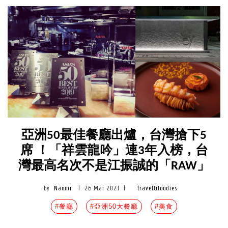
亞洲50最佳餐廳出爐，台灣搶下5
席 ！「祥雲龍吟」連3年入榜，台
灣最高名次不是江振誠的「RAW」
by
Naomi
|
26 Mar 2021
|
travel&foodies
#餐廳
#亞洲50大餐廳
#美食