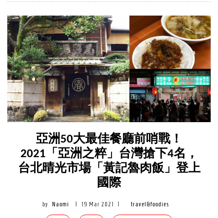
亞洲50大最佳餐廳前哨戰！
2021「亞洲之粹」台灣搶下4名，
台北晴光市場「黃記魯肉飯」登上
國際
by
Naomi
|
19 Mar 2021
|
travel&foodies