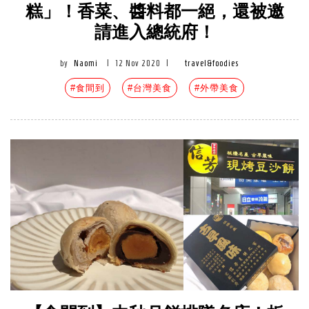
糕」！香菜、醬料都一絕，還被邀
請進入總統府！
by
Naomi
|
12 Nov 2020
|
travel&foodies
#食間到
#台灣美食
#外帶美食