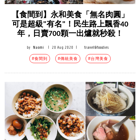
【食間到】永和美食「無名肉圓」
可是超級"有名"！民生路上飄香40
年，日賣700顆一出爐就秒殺！
by
Naomi
|
20 Aug 2020
|
travel&foodies
#食間到
#傳統美食
#台灣美食