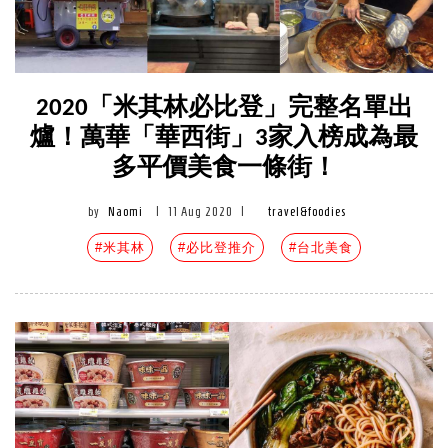
2020「米其林必比登」完整名單出
爐！萬華「華西街」3家入榜成為最
多平價美食一條街！
by
Naomi
|
11 Aug 2020
|
travel&foodies
#米其林
#必比登推介
#台北美食