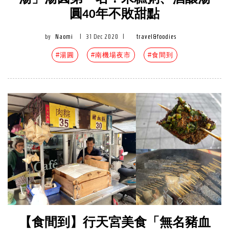
圓40年不敗甜點
by
Naomi
|
31 Dec 2020
|
travel&foodies
#湯圓
#南機場夜市
#食間到
【食間到】行天宮美食「無名豬血