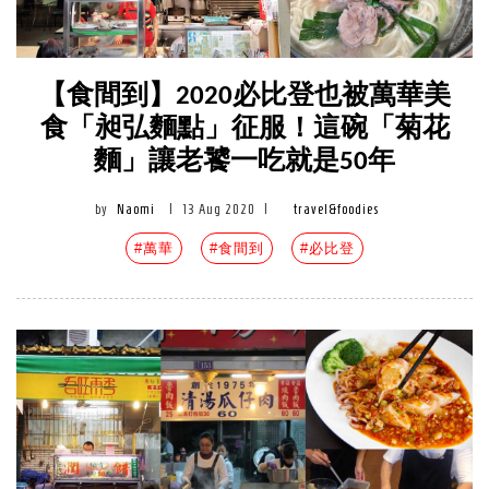
【食間到】2020必比登也被萬華美
食「昶弘麵點」征服！這碗「菊花
麵」讓老饕一吃就是50年
by
Naomi
|
13 Aug 2020
|
travel&foodies
#萬華
#食間到
#必比登