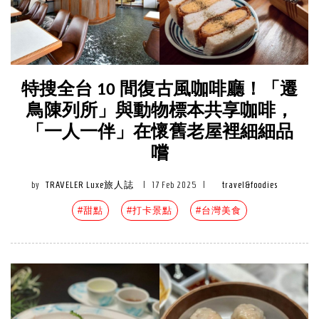
特搜全台 10 間復古風咖啡廳！「遷
鳥陳列所」與動物標本共享咖啡，
「一人一伴」在懷舊老屋裡細細品
嚐
by
TRAVELER Luxe旅人誌
|
17 Feb 2025
|
travel&foodies
#甜點
#打卡景點
#台灣美食