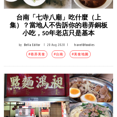
台南「七寺八廟」吃什麼（上
集）？當地人不告訴你的巷弄銅板
小吃，50年老店只是基本
by
Bella Editor
|
20 Aug 2020
|
travel&foodies
#巷弄美食
#台南
#美食地圖