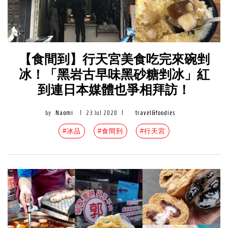
【食間到】行天宮美食吃完來碗剉
冰！「黑岩古早味黑砂糖剉冰」紅
到連日本媒體也爭相拜訪！
by
Naomi
|
23 Jul 2020
|
travel&foodies
#冰品
#食間到
#行天宮