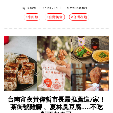
by
Naomi
|
22 Jan 2021
|
travel&foodies
#牛肉麵
#台灣美食
#台灣在地
台南宵夜黃偉哲市長最推薦這7家！
茶街號雞腳 、夏林臭豆腐.....不吃