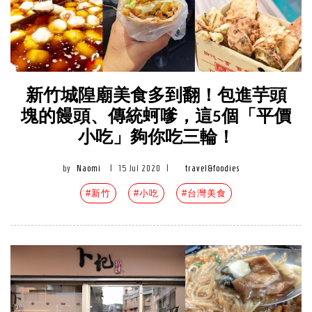
新竹城隍廟美食多到翻！包進芋頭
塊的饅頭、傳統蚵嗲，這5個「平價
小吃」夠你吃三輪！
by
Naomi
|
15 Jul 2020
|
travel&foodies
#新竹
#小吃
#台灣美食