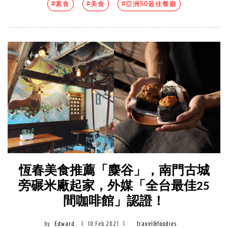
#素食
#美食
#亞洲50最佳餐廳
恆春美食推薦「麋谷」，南門古城
旁碾米廠起家，外媒「全台最佳25
間咖啡館」認證！
by
Edward
|
10 Feb 2021
|
travel&foodies