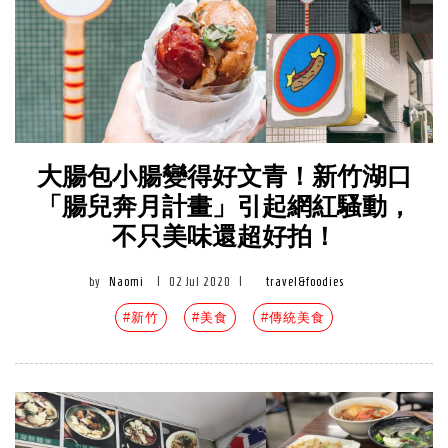
大腸包小腸變得好文青！新竹湖口
「腸兒奔月計畫」引起網紅騷動，
不只美味還超好拍！
by
Naomi
|
02 Jul 2020
|
travel&foodies
#新竹
#美食
#傳統美食