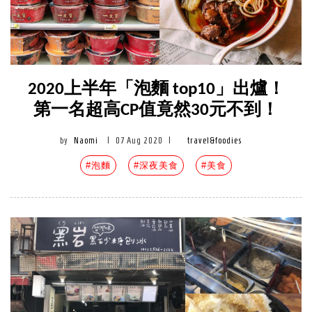
2020上半年「泡麵 top10」出爐！
第一名超高CP值竟然30元不到！
by
Naomi
|
07 Aug 2020
|
travel&foodies
#泡麵
#深夜美食
#美食