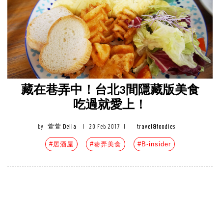
藏在巷弄中！台北3間隱藏版美食
吃過就愛上！
by
萱萱 Della
|
20 Feb 2017
|
travel&foodies
#居酒屋
#巷弄美食
#B-insider