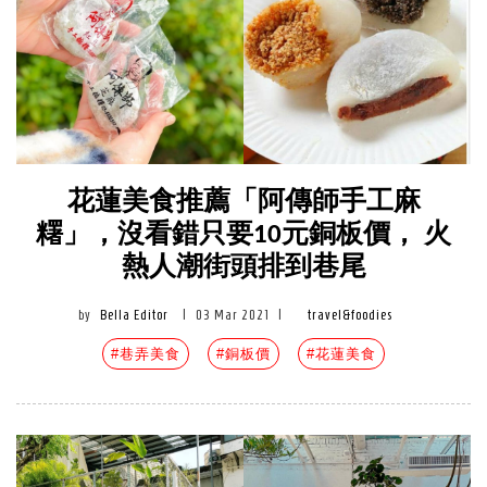
花蓮美食推薦「阿傳師手工麻
糬」，沒看錯只要10元銅板價， 火
熱人潮街頭排到巷尾
by
Bella Editor
|
03 Mar 2021
|
travel&foodies
#巷弄美食
#銅板價
#花蓮美食