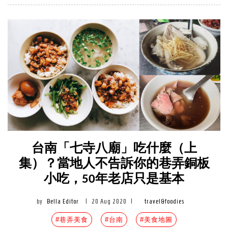
台南「七寺八廟」吃什麼（上
集）？當地人不告訴你的巷弄銅板
小吃，50年老店只是基本
by
Bella Editor
|
20 Aug 2020
|
travel&foodies
#巷弄美食
#台南
#美食地圖