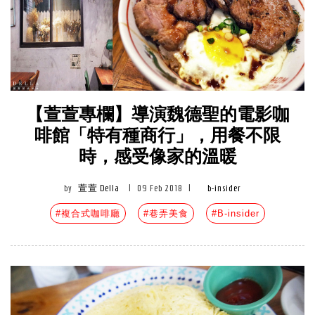
【萱萱專欄】導演魏德聖的電影咖
啡館「特有種商行」，用餐不限
時，感受像家的溫暖
by
萱萱 Della
|
09 Feb 2018
|
b-insider
#複合式咖啡廳
#巷弄美食
#B-insider