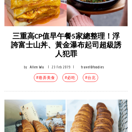
三重高CP值早午餐5家總整理！浮
誇富士山丼、黃金瀑布起司超級誘
人犯罪
by
Allen Wu
|
23 Feb 2019
|
travel&foodies
#巷弄美食
#必吃
#台北