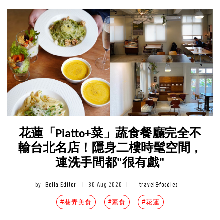
花蓮「Piatto+菜」蔬食餐廳完全不
輸台北名店！隱身二樓時髦空間，
連洗手間都"很有戲"
by
Bella Editor
|
30 Aug 2020
|
travel&foodies
#巷弄美食
#素食
#花蓮