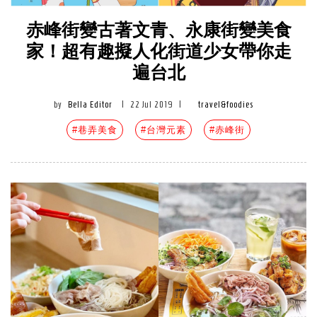
赤峰街變古著文青、永康街變美食
家！超有趣擬人化街道少女帶你走
遍台北
by
Bella Editor
|
22 Jul 2019
|
travel&foodies
#巷弄美食
#台灣元素
#赤峰街