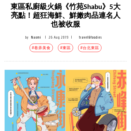
東區私廚級火鍋《竹苑Shabu》5大
亮點！超狂海鮮、鮮嫩肉品連名人
也被收服
by
Naomi
|
26 Aug 2019
|
travel&foodies
#巷弄美食
#東區
#台北東區