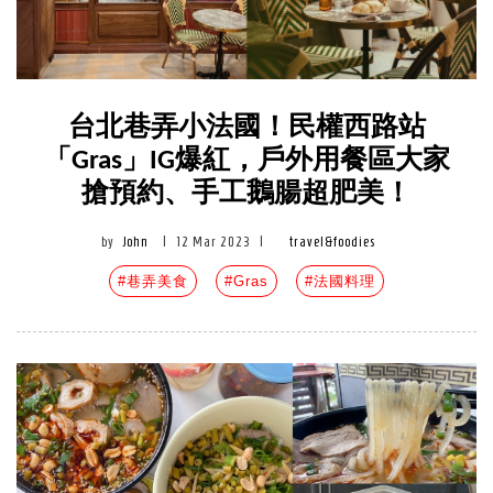
台北巷弄小法國！民權西路站
「Gras」IG爆紅，戶外用餐區大家
搶預約、手工鵝腸超肥美！
by
John
|
12 Mar 2023
|
travel&foodies
#巷弄美食
#Gras
#法國料理