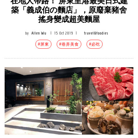
在地人帶路！ 屏東里港最美日式建
築「義成伯の麵店」，原廢棄豬舍
搖身變成超美麵屋
by
Allen Wu
|
15 Oct 2019
|
travel&foodies
#屏東
#巷弄美食
#必吃