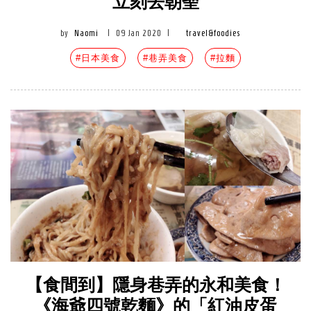
立刻去朝聖
by
Naomi
|
09 Jan 2020
|
travel&foodies
#日本美食
#巷弄美食
#拉麵
【食間到】隱身巷弄的永和美食！
《海爺四號乾麵》的「紅油皮蛋