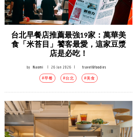
台北早餐店推薦最強19家：萬華美
食「米苔目」饕客最愛，這家豆漿
店是必吃！
by
Naomi
|
26 Jan 2026
|
travel&foodies
#早餐
#台北
#美食