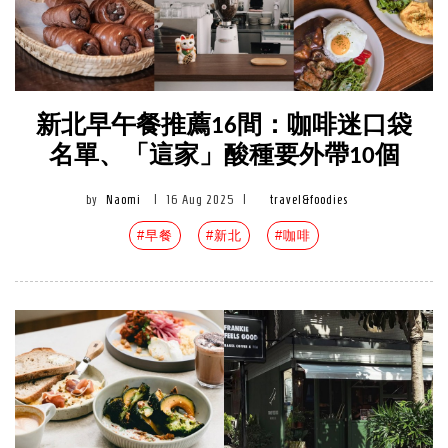
新北早午餐推薦16間：咖啡迷口袋
名單、「這家」酸種要外帶10個
by
Naomi
|
16 Aug 2025
|
travel&foodies
#早餐
#新北
#咖啡