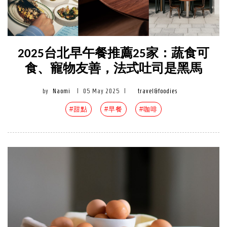
2025台北早午餐推薦25家：蔬食可
食、寵物友善，法式吐司是黑馬
by
Naomi
|
05 May 2025
|
travel&foodies
#甜點
#早餐
#咖啡