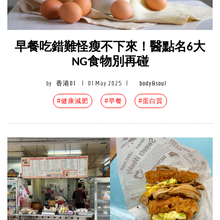
早餐吃錯難怪瘦不下來！醫點名6大
NG食物別再碰
by
香港01
|
01 May 2025
|
body&soul
#健康減肥
#早餐
#蛋白質