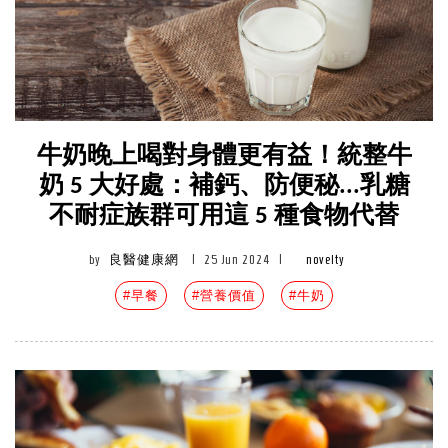
牛奶晚上喝對身體更有益！統整牛
奶 5 大好處：補鈣、防便秘...乳糖
不耐症族群可用這 5 種食物代替
by
良醫健康網
|
25 Jun 2024
|
novelty
#早餐
#營養價值
#牛奶