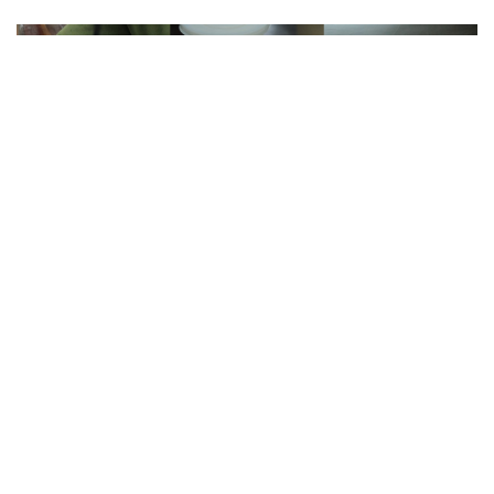
【食間到】台南早餐宵夜「豆奶
宗」老店飄香近60年，獨特「沙茶
蛋餅」甜香滋味難模仿！
by
Naomi
|
11 Apr 2024
|
travel&foodies
#早餐
#宵夜
#台南