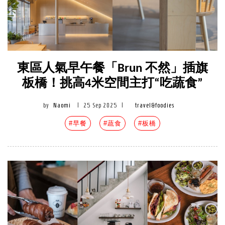
東區人氣早午餐「Brun 不然」插旗
板橋！挑高4米空間主打“吃蔬食”
by
Naomi
|
25 Sep 2025
|
travel&foodies
#早餐
#蔬食
#板橋