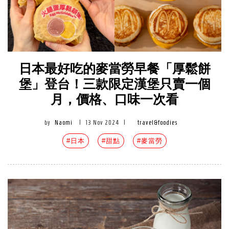
日本最好吃的麥當勞早餐「厚鬆餅
堡」登台！三款限定漢堡只賣一個
月，價格、口味一次看
by
Naomi
|
13 Nov 2024
|
travel&foodies
#日本
#甜點
#麥當勞