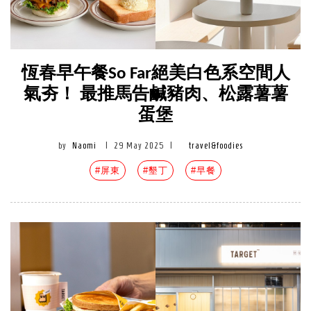
恆春早午餐So Far絕美白色系空間人
氣夯！ 最推馬告鹹豬肉、松露薯薯
蛋堡
by
Naomi
|
29 May 2025
|
travel&foodies
#屏東
#墾丁
#早餐