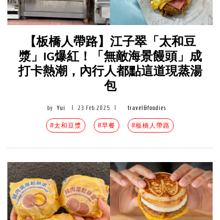
【板橋人帶路】江子翠「太和豆
漿」IG爆紅！「無敵海景饅頭」成
打卡熱潮，內行人都點這道現蒸湯
包
by
Yui
|
23 Feb 2025
|
travel&foodies
#太和豆漿
#早餐
#板橋人帶路