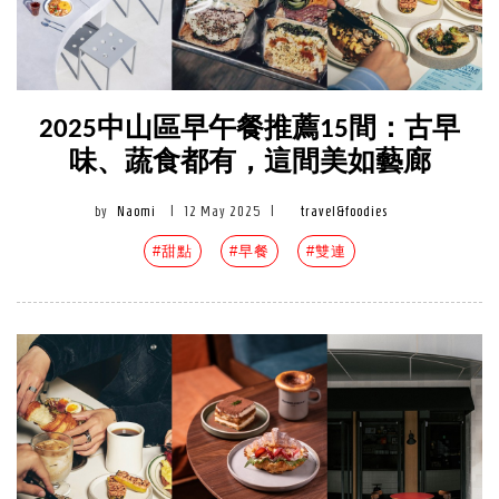
2025中山區早午餐推薦15間：古早
味、蔬食都有，這間美如藝廊
by
Naomi
|
12 May 2025
|
travel&foodies
#甜點
#早餐
#雙連