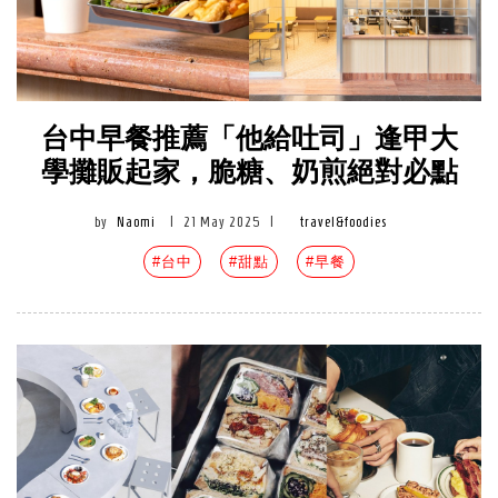
台中早餐推薦「他給吐司」逢甲大
學攤販起家，脆糖、奶煎絕對必點
by
Naomi
|
21 May 2025
|
travel&foodies
#台中
#甜點
#早餐