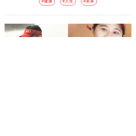
#健康
#人生
#未來
到飲料店打工只是單純為了賺錢？
職業被貼上「標籤」，澆滅心中的
火苗...
by
一件襯衫：你揮灑的城市日常風景
|
08 Aug 2020
|