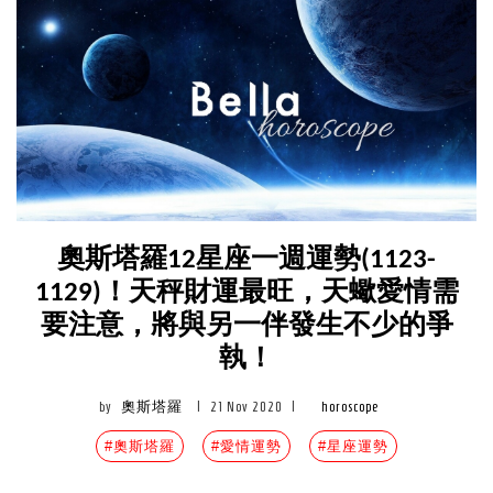
奧斯塔羅12星座一週運勢(1123-
1129)！天秤財運最旺，天蠍愛情需
要注意，將與另一伴發生不少的爭
執！
by
奧斯塔羅
|
21 Nov 2020
|
horoscope
#奧斯塔羅
#愛情運勢
#星座運勢