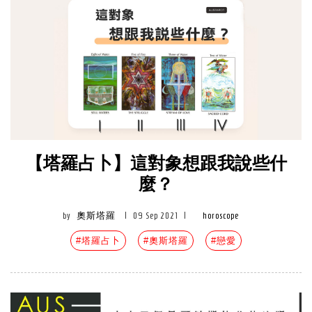
【塔羅占卜】這對象想跟我說些什
麼？
by
奧斯塔羅
|
09 Sep 2021
|
horoscope
#塔羅占卜
#奧斯塔羅
#戀愛