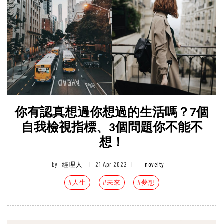
你有認真想過你想過的生活嗎？7個
自我檢視指標、3個問題你不能不
想！
by
經理人
|
21 Apr 2022
|
novelty
#人生
#未來
#夢想