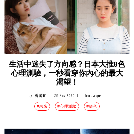
生活中迷失了方向感？日本大推8色
心理測驗，一秒看穿你內心的最大
渴望！
by
香港01
|
26 Nov 2020
|
horoscope
#未來
#心理測驗
#顏色