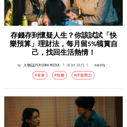
存錢存到懷疑人生？你該試試「快
樂預算」理財法，每月留5%犒賞自
己，找回生活熱情！
by
人物誌PERSONA MEDIA
|
18 Oct 2025
|
novelty
#未來
#快樂
#抒發壓力