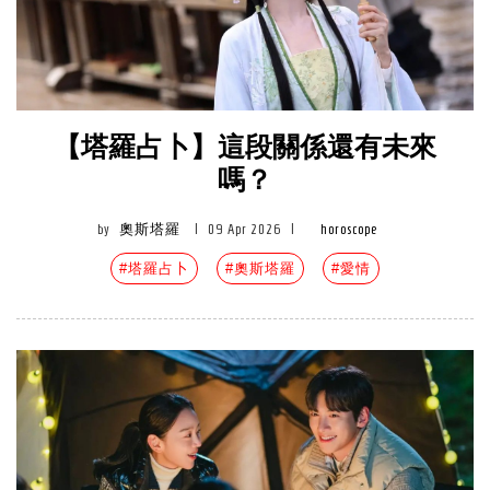
【塔羅占卜】這段關係還有未來
嗎？
by
奧斯塔羅
|
09 Apr 2026
|
horoscope
#塔羅占卜
#奧斯塔羅
#愛情