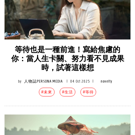
等待也是一種前進！寫給焦慮的
你：當人生卡關、努力看不見成果
時，試著這樣想
by
人物誌PERSONA MEDIA
|
04 Oct 2025
|
novelty
#未來
#生活
#等待