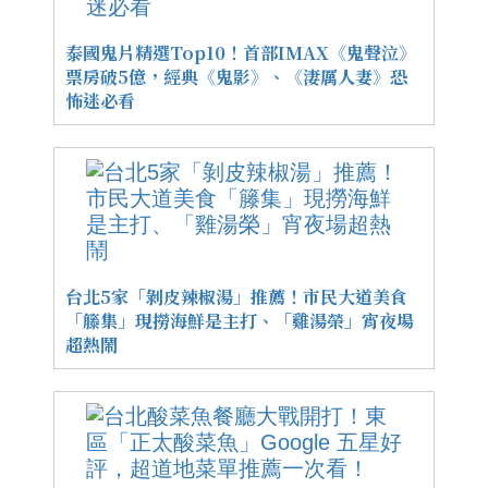
泰國鬼片精選Top10！首部IMAX《鬼聲泣》
票房破5億，經典《鬼影》、《淒厲人妻》恐
怖迷必看
台北5家「剝皮辣椒湯」推薦！市民大道美食
「籐集」現撈海鮮是主打、「雞湯榮」宵夜場
超熱鬧