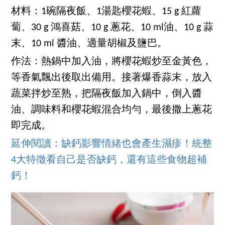
材料：1碗隔夜飯、1湯匙櫻花蝦、15 g 紅蘿
蔔、30 g 鴻喜菇、10 g 蔥花、10 ml油、10 g 蒜
末、10 ml 醬油、適量胡椒及鹽巴。
作法：熱鍋中加入油，將櫻花蝦炒至金黃色，
等香氣飄出後取出備用。接著爆香蒜末，放入
蔬菜拌炒至熟，把隔夜飯加入鍋中，倒入醬
油、調味料和櫻花蝦混合均勻，最後撒上蔥花
即完成。
延伸閱讀：缺鈣影響情緒也會產生濕疹！統整
4大特徵看自己是否缺鈣，還有這些食物超補
鈣！