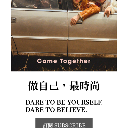
做自己，最時尚
DARE TO BE YOURSELF.
DARE TO BELIEVE.
訂閱 SUBSCRIBE