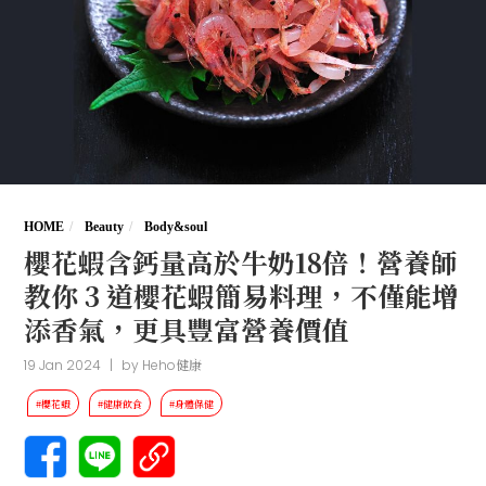
HOME
Beauty
Body&soul
櫻花蝦含鈣量高於牛奶18倍！營養師
教你 3 道櫻花蝦簡易料理，不僅能增
添香氣，更具豐富營養價值
19 Jan 2024
|
by
Heho健康
#櫻花蝦
#健康飲食
#身體保健