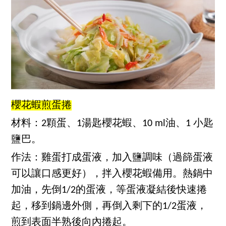
櫻花蝦煎蛋捲
材料：2顆蛋、1湯匙櫻花蝦、10 ml油、1 小匙
鹽巴。
作法：雞蛋打成蛋液，加入鹽調味（過篩蛋液
可以讓口感更好），拌入櫻花蝦備用。熱鍋中
加油，先倒1/2的蛋液，等蛋液凝結後快速捲
起，移到鍋邊外側，再倒入剩下的1/2蛋液，
煎到表面半熟後向內捲起。