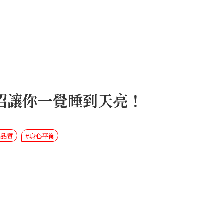
招讓你一覺睡到天亮！
眠品質
#身心平衡