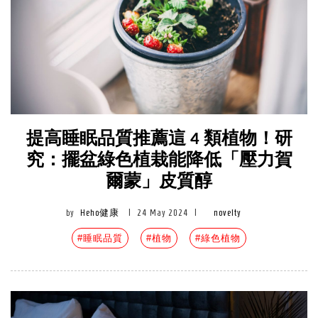
提高睡眠品質推薦這 4 類植物！研
究：擺盆綠色植栽能降低「壓力賀
爾蒙」皮質醇
by
Heho健康
|
24 May 2024
|
novelty
#睡眠品質
#植物
#綠色植物