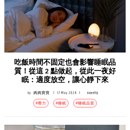
吃飯時間不固定也會影響睡眠品
質！從這 2 點做起，從此一夜好
眠：適度放空，讓心靜下來
by
媽媽寶寶
|
17 May 2024
|
novelty
#壓力
#睡眠
#睡眠品質