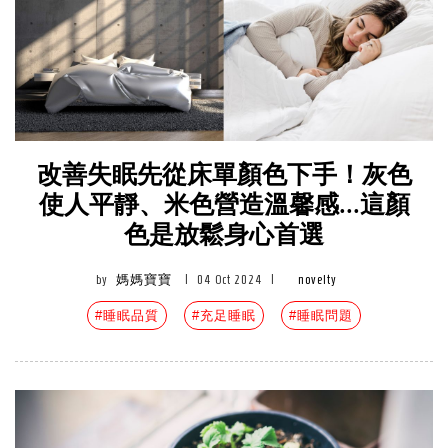
改善失眠先從床單顏色下手！灰色
使人平靜、米色營造溫馨感...這顏
色是放鬆身心首選
by
媽媽寶寶
|
04 Oct 2024
|
novelty
#睡眠品質
#充足睡眠
#睡眠問題