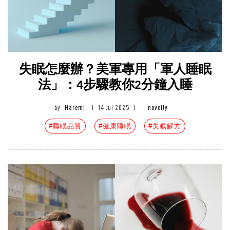
失眠怎麼辦？美軍專用「軍人睡眠
法」：4步驟教你2分鐘入睡
by
Haremi
|
14 Jul 2025
|
novelty
#睡眠品質
#健康睡眠
#失眠解方