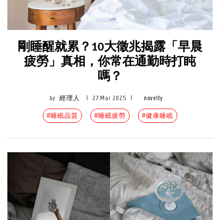
剛睡醒就累？10大徵兆揭露「早晨
疲勞」真相，你常在通勤時打盹
嗎？
by
經理人
|
27 Mar 2025
|
novelty
#睡眠品質
#睡眠疲勞
#健康睡眠