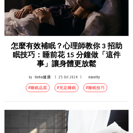
怎麼有效補眠？心理師教你 3 招助
眠技巧：睡前花 15 分鐘做「這件
事」讓身體更放鬆
by
Heho健康
|
25 Oct 2024
|
novelty
#睡眠品質
#充足睡眠
#睡眠技巧