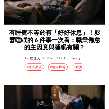
有睡覺不等於有「好好休息」！影
響睡眠的 6 件事一次看：職業倦怠
的主因竟與睡眠有關？
by
經理人
|
30 Jan 2025
|
novelty
#睡眠品質
#消除疲勞
#睡覺