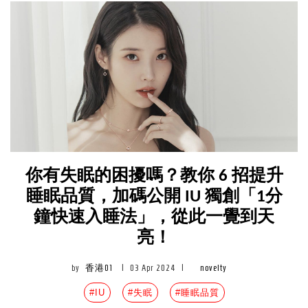
你有失眠的困擾嗎？教你 6 招提升
睡眠品質，加碼公開 IU 獨創「1分
鐘快速入睡法」，從此一覺到天
亮！
by
香港01
|
03 Apr 2024
|
novelty
#IU
#失眠
#睡眠品質