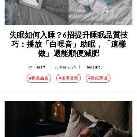
失眠如何入睡？6招提升睡眠品質技
巧：播放「白噪音」助眠，「這樣
做」還能順便減肥
by
Haremi
|
06 Mar 2025
|
body&soul
#睡眠品質
#褪黑激素
#睡眠障礙