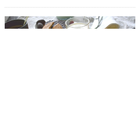
經常胃脹氣嗎？靠 3 招吃對早餐與
宵夜！早上忌吃冷食、睡前「這樣
吃」可避免影響睡眠品質
by
媽媽寶寶
|
29 Mar 2024
|
body&soul
#早餐
#宵夜
#睡眠品質