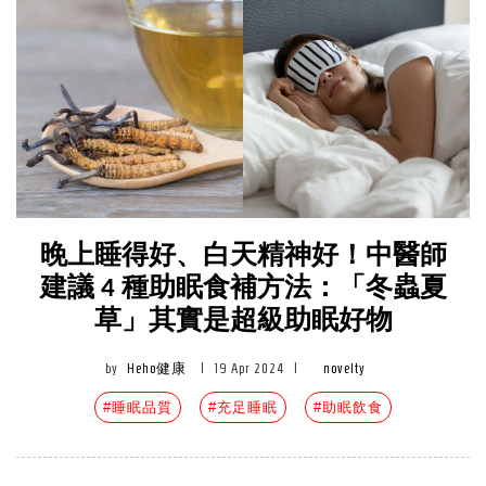
晚上睡得好、白天精神好！中醫師
建議 4 種助眠食補方法：「冬蟲夏
草」其實是超級助眠好物
by
Heho健康
|
19 Apr 2024
|
novelty
#睡眠品質
#充足睡眠
#助眠飲食