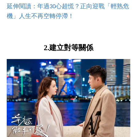
延伸閱讀：年過30心超慌？正向迎戰「輕熟危
機」人生不再空轉停滯！
2.建立對等關係