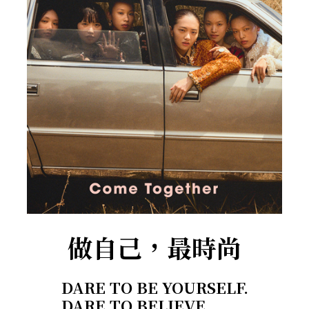
做自己，最時尚
DARE TO BE YOURSELF.
DARE TO BELIEVE.