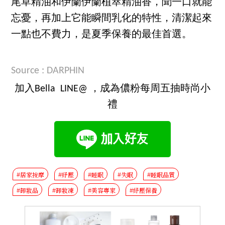
尾草精油和伊蘭伊蘭植萃精油香，聞一口就能
忘憂，再加上它能瞬間乳化的特性，清潔起來
一點也不費力，是夏季保養的最佳首選。
Source : DARPHIN
加入Bella LINE@ ，成為儂粉每周五抽時尚小
禮
#居家按摩
#紓壓
#睡眠
#失眠
#睡眠品質
#卸妝品
#卸妝凍
#美容專家
#紓壓保養