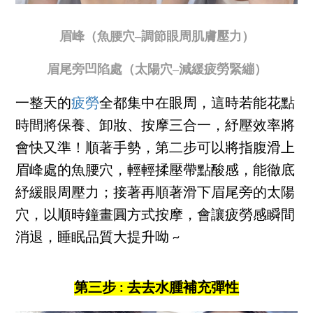
眉峰（魚腰穴–調節眼周肌膚壓力）
眉尾旁凹陷處（太陽穴–減緩疲勞緊繃）
一整天的
疲勞
全都集中在眼周，這時若能花點
時間將保養、卸妝、按摩三合一，紓壓效率將
會快又準！順著手勢，第二步可以將指腹滑上
眉峰處的魚腰穴，輕輕揉壓帶點酸感，能徹底
紓緩眼周壓力；接著再順著滑下眉尾旁的太陽
穴，以順時鐘畫圓方式按摩，會讓疲勞感瞬間
消退，睡眠品質大提升呦 ~
第三步 : 去去水腫補充彈性