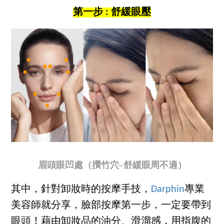
第一步 : 舒緩眼壓
眉頭眼凹處（攢竹穴–舒緩眼周不適）
其中，針對卸妝時的按摩手技，
Darphin
專業
美容師就分享，臉部按摩第一步，一定要帶到
眼頭！藉由卸妝品的油分、滑溜感，用指腹的