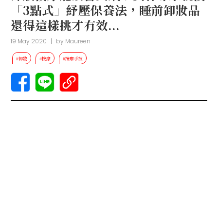
「3點式」紓壓保養法，睡前卸妝品
還得這樣挑才有效...
19 May 2020
|
by
Maureen
#卸妝
#按摩
#按摩手技