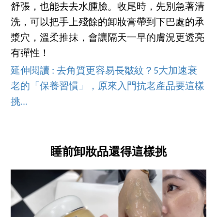
舒張，也能去去水腫臉。收尾時，先別急著清
洗，可以把手上殘餘的卸妝膏帶到下巴處的承
漿穴，溫柔推抹，會讓隔天一早的膚況更透亮
有彈性！
延伸閱讀 : 去角質更容易長皺紋？5大加速衰
老的「保養習慣」，原來入門抗老產品要這樣
挑...
睡前卸妝品還得這樣挑