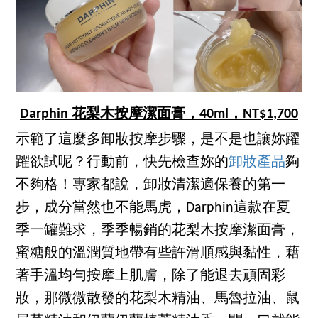
Darphin 花梨木按摩潔面膏，40ml，NT$1,700
示範了這麼多卸妝按摩步驟，是不是也讓妳躍
躍欲試呢？行動前，快先檢查妳的
卸妝產品
夠
不夠格！專家都說，卸妝清潔適保養的第一
步，成分當然也不能馬虎，Darphin這款在夏
季一罐難求，季季暢銷的花梨木按摩潔面膏，
蜜糖般的溫潤質地帶有些許滑順感與黏性，藉
著手溫均勻按摩上肌膚，除了能退去頑固彩
妝，那微微散發的花梨木精油、馬魯拉油、鼠