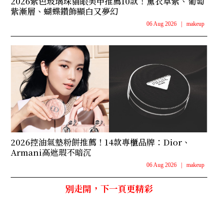
2026紫色玻璃珠貓眼美甲推薦10款！薰衣草紫、葡萄
紫漸層、蝴蝶鑽飾顯白又夢幻
06 Aug 2026
|
makeup
2026控油氣墊粉餅推薦！14款專櫃品牌：Dior、
Armani高遮瑕不暗沉
06 Aug 2026
|
makeup
別走開，下一頁更精彩