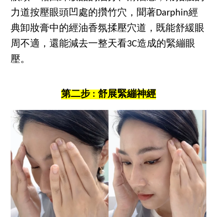
力道按壓眼頭凹處的攢竹穴，聞著Darphin經
典卸妝膏中的經油香氛揉壓穴道，既能舒緩眼
周不適，還能減去一整天看3C造成的緊繃眼
壓。
第二步 : 舒展緊繃神經