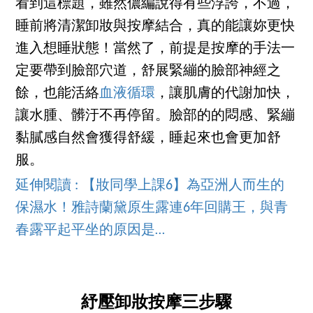
看到這標題，雖然儂編說得有些浮誇，不過，
睡前將清潔卸妝與按摩結合，真的能讓妳更快
進入想睡狀態！當然了，前提是按摩的手法一
定要帶到臉部穴道，舒展緊繃的臉部神經之
餘，也能活絡
血液循環
，讓肌膚的代謝加快，
讓水腫、髒汙不再停留。臉部的的悶感、緊繃
黏膩感自然會獲得舒緩，睡起來也會更加舒
服。
延伸閱讀 : 【妝同學上課6】為亞洲人而生的
保濕水！雅詩蘭黛原生露連6年回購王，與青
春露平起平坐的原因是…
紓壓卸妝按摩三步驟