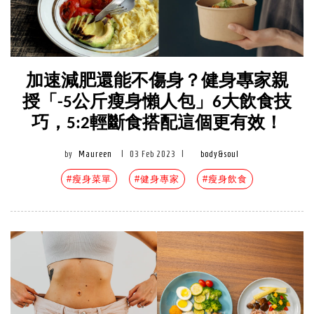
加速減肥還能不傷身？健身專家親
授「-5公斤瘦身懶人包」6大飲食技
巧，5:2輕斷食搭配這個更有效！
by
Maureen
|
03 Feb 2023
|
body&soul
#瘦身菜單
#健身專家
#瘦身飲食