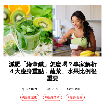
減肥「綠拿鐵」怎麼喝？專家解析
４大瘦身重點，蔬菜、水果比例很
重要
by
Maureen
|
19 Apr 2022
|
body&soul
#瘦身減肥
#瘦身菜單
#瘦身食材