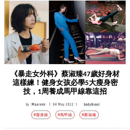
《暴走女外科》蔡淑臻47歲好身材
這樣練！健身女孩必學5大瘦身密
技，1周養成馬甲線靠這招
by
Maureen
|
04 May 2022
|
body&soul
#瘦身操
#馬甲線
#蔡淑臻