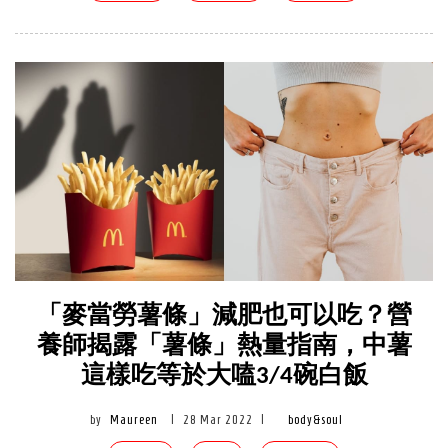
「麥當勞薯條」減肥也可以吃？營
養師揭露「薯條」熱量指南，中薯
這樣吃等於大嗑3/4碗白飯
by
Maureen
|
28 Mar 2022
|
body&soul