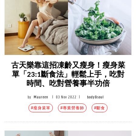
古天樂靠這招凍齡又瘦身！瘦身菜
單「23:1斷食法」輕鬆上手，吃對
時間、吃對營養事半功倍
by
Maureen
|
03 Nov 2022
|
body&soul
#瘦身菜單
#專業營養師
#斷食