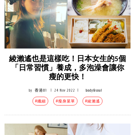
綾瀨遙也是這樣吃！日本女生的5個
「日常習慣」養成，多泡澡會讓你
瘦的更快！
by
香港01
|
24 Nov 2022
|
body&soul
#纖細
#瘦身菜單
#綾瀨遙