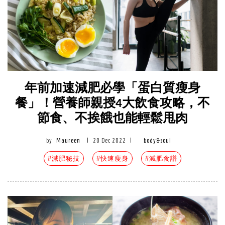
年前加速減肥必學「蛋白質瘦身
餐」！營養師親授4大飲食攻略，不
節食、不挨餓也能輕鬆甩肉
by
Maureen
|
20 Dec 2022
|
body&soul
#減肥秘技
#快速瘦身
#減肥食譜