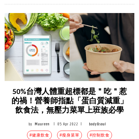
50%台灣人體重超標都是＂吃＂惹
的禍！營養師指點「蛋白質減重」
飲食法，無壓力菜單上班族必學
by
Maureen
|
05 Apr 2022
|
body&soul
#健康飲食
#瘦身菜單
#控制飲食