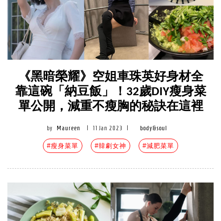
《黑暗榮耀》空姐車珠英好身材全
靠這碗「納豆飯」！32歲DIY瘦身菜
單公開，減重不瘦胸的秘訣在這裡
by
Maureen
|
11 Jan 2023
|
body&soul
#瘦身菜單
#韓劇女神
#減肥菜單