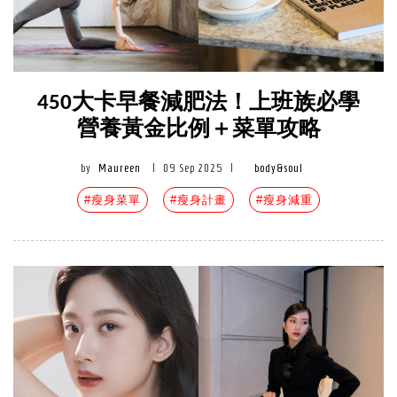
450大卡早餐減肥法！上班族必學
營養黃金比例＋菜單攻略
by
Maureen
|
09 Sep 2025
|
body&soul
#瘦身菜單
#瘦身計畫
#瘦身減重