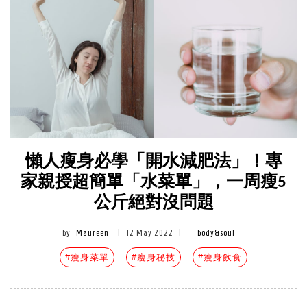
懶人瘦身必學「開水減肥法」！專
家親授超簡單「水菜單」，一周瘦5
公斤絕對沒問題
by
Maureen
|
12 May 2022
|
body&soul
#瘦身菜單
#瘦身秘技
#瘦身飲食