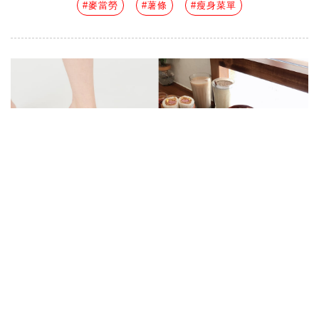
#麥當勞
#薯條
#瘦身菜單
美而美、台式傳統早餐怎麼吃不怕
胖 ? 豬排蛋吐司加上"這個"零罪
惡，饅頭夾蛋瘦身這樣吃400卡有
找