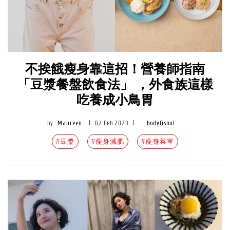
不挨餓瘦身靠這招！營養師指南
「豆漿餐盤飲食法」 ，外食族這樣
吃養成小鳥胃
by
Maureen
|
02 Feb 2023
|
body&soul
#豆漿
#瘦身減肥
#瘦身菜單