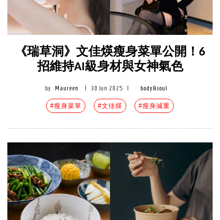
《瑞草洞》文佳煐瘦身菜單公開！6
招維持AI級身材與女神氣色
by
Maureen
|
30 Jun 2025
|
body&soul
#瘦身菜單
#文佳煐
#瘦身減重