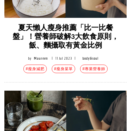
夏天懶人瘦身推薦「比一比餐
盤」！營養師破解3大飲食原則，
飯、麵攝取有黃金比例
by
Maureen
|
11 Jul 2023
|
body&soul
#瘦身減肥
#瘦身菜單
#專業營養師