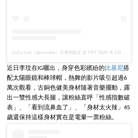
CoCo Lee（@cocolee）分享的貼文
於
PDT 2020 年 5月 月 2 日 上午 1:53
近日李玟在IG曬出，身穿色彩繽紛的
比基尼
搭
配太陽眼鏡和棒球帽，熱舞的影片吸引超過6
萬次觀看，古銅色健美身材隨著音樂擺動，露
出一雙性感大長腿，讓粉絲直呼「性感指數破
表」、「看到流鼻血了」、「身材太火辣」45
歲還保持這樣身材實在是電暈一票粉絲。