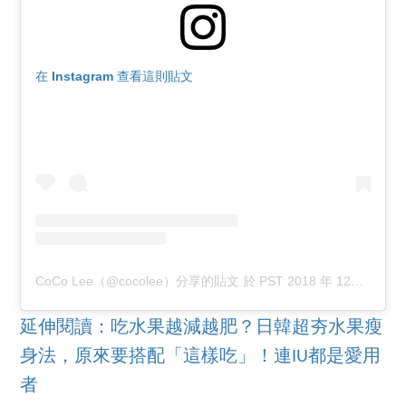
在 Instagram 查看這則貼文
CoCo Lee（@cocolee）分享的貼文
於
PST 2018 年 12月 月 7 日 上午 2:39
延伸閱讀：吃水果越減越肥？日韓超夯水果瘦
身法，原來要搭配「這樣吃」！連IU都是愛用
者