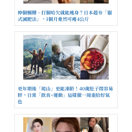
伸個懶腰、打個哈欠就能瘦身？日本超夯「貓
式減肥法」，1個月竟然可瘦4公斤
更年期後「爬山」更能凍齡！40歲肚子悶容易
胖，日常「飲食+運動」這樣做一周重拾好氣
色