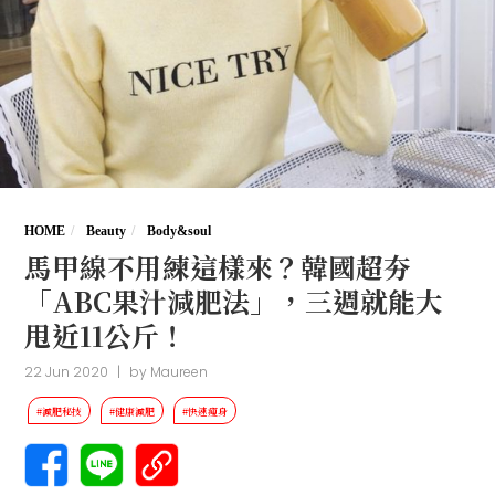
HOME
Beauty
Body&soul
馬甲線不用練這樣來？韓國超夯
「ABC果汁減肥法」，三週就能大
甩近11公斤！
22 Jun 2020
|
by
Maureen
#減肥秘技
#健康減肥
#快速瘦身