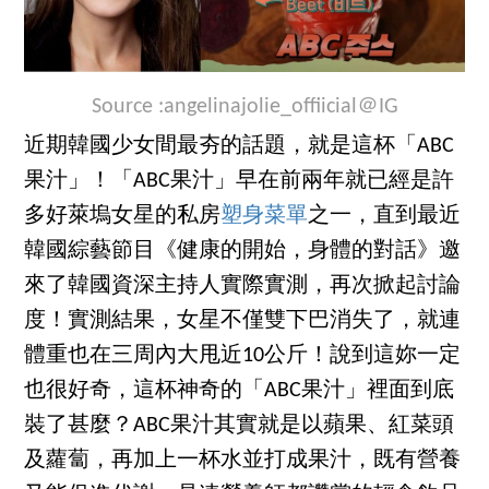
Source :
angelinajolie_offiicial＠IG
近期韓國少女間最夯的話題，就是這杯「ABC
果汁」！「ABC果汁」早在前兩年就已經是許
多好萊塢女星的私房
塑身菜單
之一，直到最近
韓國綜藝節目《健康的開始，身體的對話》邀
來了韓國資深主持人實際實測，再次掀起討論
度！實測結果，女星不僅雙下巴消失了，就連
體重也在三周內大甩近10公斤！說到這妳一定
也很好奇，這杯神奇的「ABC果汁」裡面到底
裝了甚麼？ABC果汁其實就是以蘋果、紅菜頭
及蘿蔔，再加上一杯水並打成果汁，既有營養