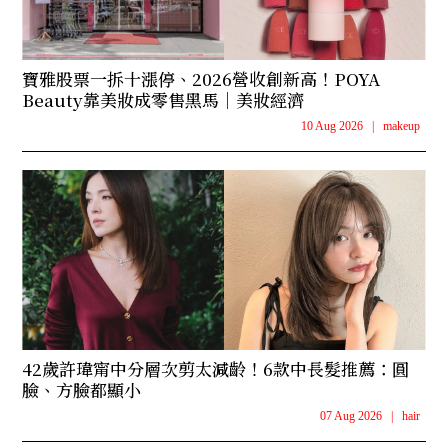
寶雅股票一拆十漲停、2026營收創新高！POYA
Beauty靠美妝成零售黑馬｜美妝經濟
10 Aug 2026
|
makeup
42歲許瑋甯中分層次剪太減齡！6款中長髮推薦：圓
臉、方臉都顯小
07 Aug 2026
|
hair