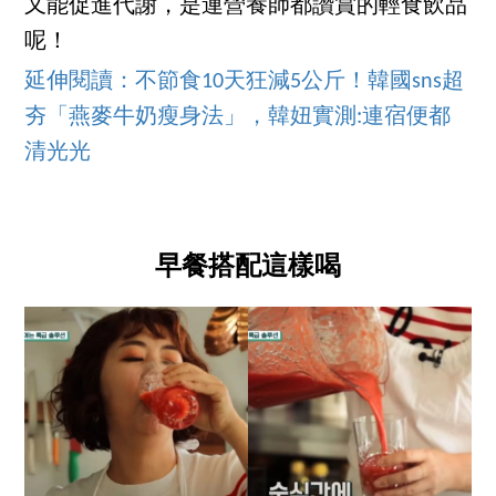
又能促進代謝，是連營養師都讚賞的輕食飲品
呢！
延伸閱讀：不節食10天狂減5公斤！韓國sns超
夯「燕麥牛奶瘦身法」，韓妞實測:連宿便都
清光光
早餐搭配這樣喝