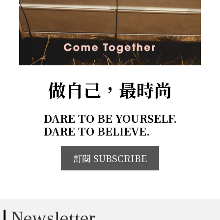
做自己，最時尚
DARE TO BE YOURSELF.
DARE TO BELIEVE.
訂閱 SUBSCRIBE
Newsletter