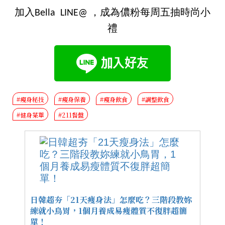
加入Bella LINE@ ，成為儂粉每周五抽時尚小
禮
#瘦身秘技
#瘦身保養
#瘦身飲食
#調整飲食
#健身菜單
#211餐盤
日韓超夯「21天瘦身法」怎麼吃？三階段教妳
練就小鳥胃，1個月養成易瘦體質不復胖超簡
單！