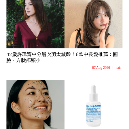
42歲許瑋甯中分層次剪太減齡！6款中長髮推薦：圓
臉、方臉都顯小
07 Aug 2026
|
hair