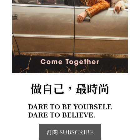
做自己，最時尚
DARE TO BE YOURSELF.
DARE TO BELIEVE.
訂閱 SUBSCRIBE