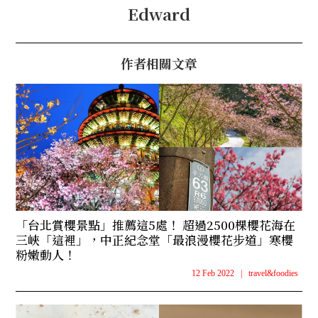
Edward
作者相關文章
「台北賞櫻景點」推薦這5處！ 超過2500棵櫻花海在
三峽「這裡」，中正紀念堂「最浪漫櫻花步道」寒櫻
粉嫩動人！
12 Feb 2022
|
travel&foodies