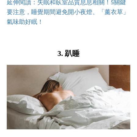
延伸閱讀：失眠和臥室品質息息相關！5關鍵
要注意，睡覺期間避免開小夜燈、「薰衣草」
氣味助好眠！
3. 趴睡