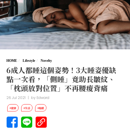
HOME
Lifestyle
Novelty
6成人都睡這個姿勢！3大睡姿優缺
點一次看，「側睡」竟助長皺紋、
「枕頭放對位置」不再腰痠背痛
26 Jul 2021
|
by
Edward
#健康
#生活
#睡眠