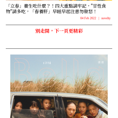
「立春」養生吃什麼？！四大重點請牢記，"甘性食
物"請多吃，「春養肝」早睡早起注意勿發怒！
04 Feb 2022
|
novelty
別走開，下一頁更精彩