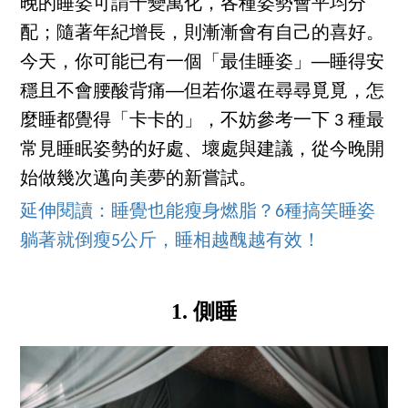
晚的睡姿可謂千變萬化，各種姿勢會平均分
配；隨著年紀增長，則漸漸會有自己的喜好。
今天，你可能已有一個「最佳睡姿」──睡得安
穩且不會腰酸背痛──但若你還在尋尋覓覓，怎
麼睡都覺得「卡卡的」，不妨參考一下 3 種最
常見睡眠姿勢的好處、壞處與建議，從今晚開
始做幾次邁向美夢的新嘗試。
延伸閱讀：睡覺也能瘦身燃脂？6種搞笑睡姿
躺著就倒瘦5公斤，睡相越醜越有效！
1. 側睡