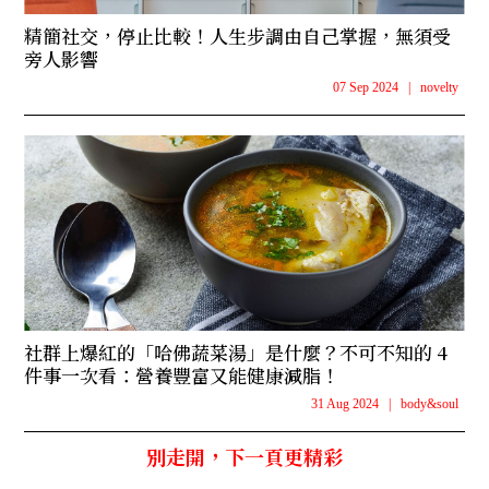
精簡社交，停止比較！人生步調由自己掌握，無須受
旁人影響
07 Sep 2024
|
novelty
社群上爆紅的「哈佛蔬菜湯」是什麼？不可不知的 4
件事一次看：營養豐富又能健康減脂！
31 Aug 2024
|
body&soul
別走開，下一頁更精彩