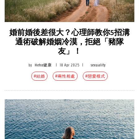
婚前婚後差很大？心理師教你5招溝
通術破解婚姻冷漠，拒絕「豬隊
友」！
by
Heho健康
|
18 Apr 2025
|
sexuality
#結婚
#兩性相處
#戀愛模式