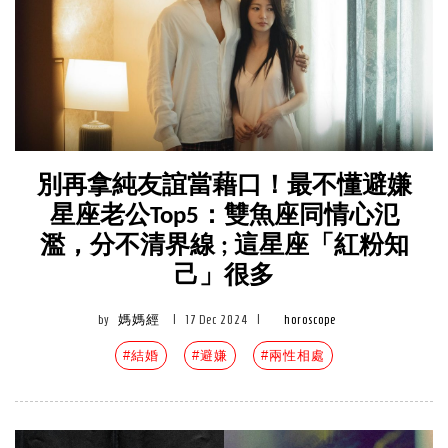
別再拿純友誼當藉口！最不懂避嫌
星座老公Top5：雙魚座同情心氾
濫，分不清界線 ; 這星座「紅粉知
己」很多
by
媽媽經
|
17 Dec 2024
|
horoscope
#結婚
#避嫌
#兩性相處