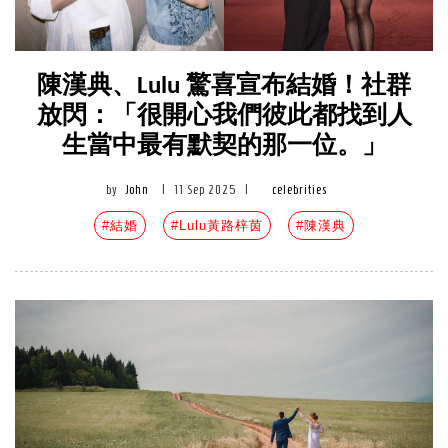
陳漢典、Lulu 驚喜宣布結婚！社群
放閃：「很開心我們彼此都找到人
生當中最有默契的那一位。」
by
John
|
11 Sep 2025
|
celebrities
#結婚
#Lulu黃路梓茵
#陳漢典