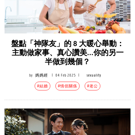
盤點「神隊友」的 8 大暖心舉動：
主動做家事、真心讚美...你的另一
半做到幾個？
by
媽媽經
|
04 Feb 2025
|
sexuality
#結婚
#情侶關係
#老公