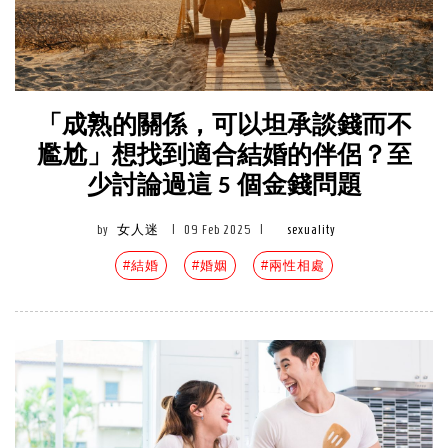
「成熟的關係，可以坦承談錢而不
尷尬」想找到適合結婚的伴侶？至
少討論過這 5 個金錢問題
by
女人迷
|
09 Feb 2025
|
sexuality
#結婚
#婚姻
#兩性相處