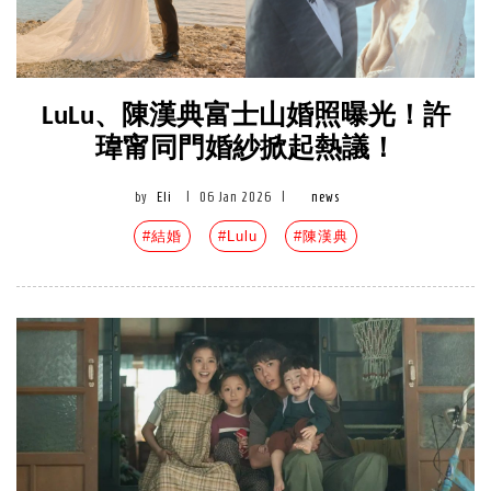
LuLu、陳漢典富士山婚照曝光！許
瑋甯同門婚紗掀起熱議！
by
Eli
|
06 Jan 2026
|
news
#結婚
#Lulu
#陳漢典