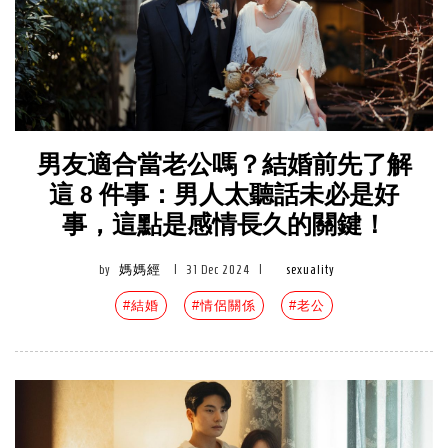
男友適合當老公嗎？結婚前先了解
這 8 件事：男人太聽話未必是好
事，這點是感情長久的關鍵！
by
媽媽經
|
31 Dec 2024
|
sexuality
#結婚
#情侶關係
#老公