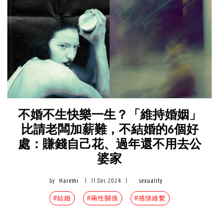
不婚不生快樂一生？「維持婚姻」
比請老闆加薪難，不結婚的6個好
處：賺錢自己花、過年還不用去公
婆家
by
Haremi
|
11 Dec 2024
|
sexuality
#結婚
#兩性關係
#感情維繫