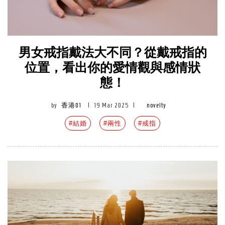
男女戒指戴法大不同？從戴戒指的
位置，看出你的愛情觀與感情狀
態！
by
香港01
|
19 Mar 2025
|
novelty
#結婚
#兩性
#戒指