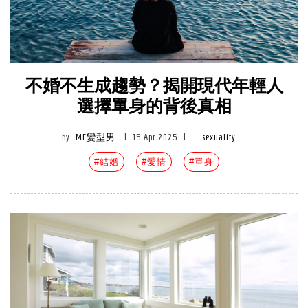
不婚不生成趨勢？揭開現代年輕人
選擇單身的背後真相
by
MF變型男
|
15 Apr 2025
|
sexuality
#結婚
#愛情
#單身