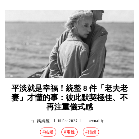
平淡就是幸福！統整 8 件「老夫老
妻」才懂的事：彼此默契極佳、不
再注重儀式感
by
媽媽經
|
10 Dec 2024
|
sexuality
#結婚
#兩性
#婚姻