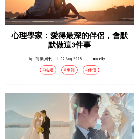
心理學家：愛得最深的伴侶，會默
默做這3件事
by
商業周刊
|
02 Aug 2026
|
novelty
#結婚
#承諾
#伴侶