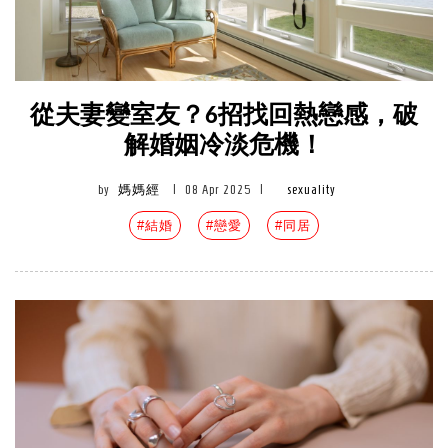
從夫妻變室友？6招找回熱戀感，破
解婚姻冷淡危機！
by
媽媽經
|
08 Apr 2025
|
sexuality
#結婚
#戀愛
#同居